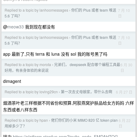
Replied to a topic by lanhoomessages
你们的 Plus 或者 team 堆送
7 月 10
›
日
5.6 了吗？
@
meow33
我到现在都没有
Replied to a topic by lanhoomessages
你们的 Plus 或者 team 堆送
7 月 10
›
日
5.6 了吗？
app 最新了,只有 terra 和 luna 没有 sol 我的账号黑了吗
Replied to a topic by morota
兄弟们， deepseek 配合哪个编程工具最
6 月 30
›
日
好用，有亲身体验的来说说
dimagent
Replied to a topic by loving29cn
第一次去丈母娘家，带什么去啊
6 月 27 日
›
烟酒茶叶老三样根据不同省份和预算,阿胶燕窝护肤品给女方妈妈 六样
东西或者八样东西
Replied to a topic by hpan
佬们你们的小米 MIMO 820 亿 token plan
6 月 22
›
日
用掉多少了？
接力
https://platform.stepfun.com?invite_code=FMDAHTOG