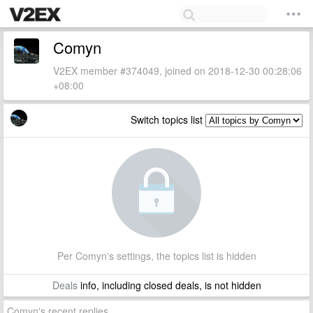
Comyn
V2EX member #374049, joined on 2018-12-30 00:28:06
+08:00
Switch topics list
Per Comyn's settings, the topics list is hidden
Deals
info, including closed deals, is not hidden
Comyn's recent replies