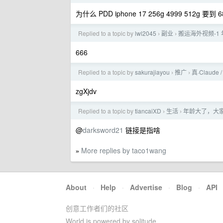
为什么 PDD iphone 17 256g 4999 512g 要到 6
Replied to a topic by
lwl2045
副业
搬运海外视频-1 年
›
›
666
Replied to a topic by
sakurajiayou
推广
真·Claude 
›
›
zgXjdv
Replied to a topic by
tiancaiXD
生活
年龄大了，大
›
›
@
darksword21
链接是指啥
More replies by taco1wang
»
About
·
Help
·
Advertise
·
Blog
·
API
创意工作者们的社区
World is powered by solitude