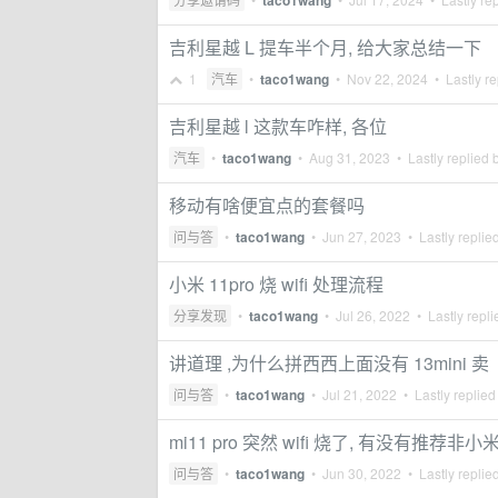
taco1wang
吉利星越 L 提车半个月, 给大家总结一下
1
汽车
•
taco1wang
•
Nov 22, 2024
• Lastly re
吉利星越 l 这款车咋样, 各位
汽车
•
taco1wang
•
Aug 31, 2023
• Lastly replied 
移动有啥便宜点的套餐吗
问与答
•
taco1wang
•
Jun 27, 2023
• Lastly replie
小米 11pro 烧 wifi 处理流程
分享发现
•
taco1wang
•
Jul 26, 2022
• Lastly repl
讲道理 ,为什么拼西西上面没有 13mini 卖
问与答
•
taco1wang
•
Jul 21, 2022
• Lastly replied
mi11 pro 突然 wifi 烧了, 有没有推荐非小
问与答
•
taco1wang
•
Jun 30, 2022
• Lastly replie