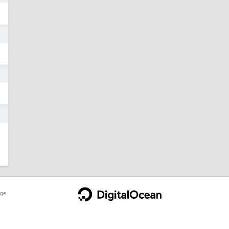
5
5
5
ge