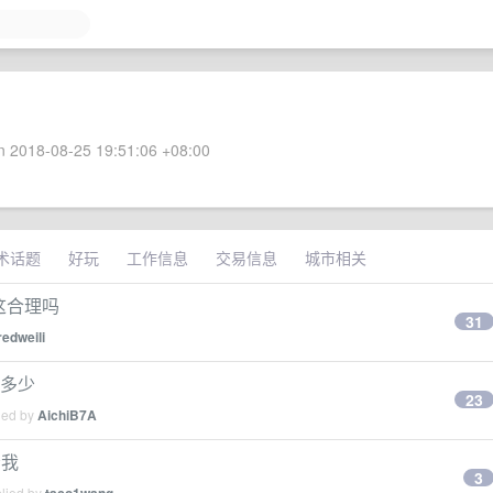
 2018-08-25 19:51:06 +08:00
术话题
好玩
工作信息
交易信息
城市相关
0 这合理吗
31
redweili
拿多少
23
ied by
AichiB7A
给我
3
plied by