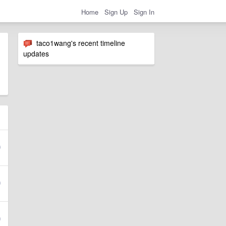
Home
Sign Up
Sign In
taco1wang's recent timeline
updates