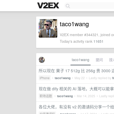
taco1wang
V2EX member #344321, joined on
Today's activity rank
11651
taco1wang
提问
技
所以现在 果子 17 512g 比 256g 贵 300
iPhone
•
taco1wang
•
May 22
• Lastly replied by
f
现在做 dify 相关的 AI 落地，大概可以能
职场话题
•
taco1wang
•
Mar 14, 2025
• Lastly repl
各位大佬，有没有 v2 的邀请码分享一个
分享邀请码
•
•
Jul 17, 2024
• Lastly re