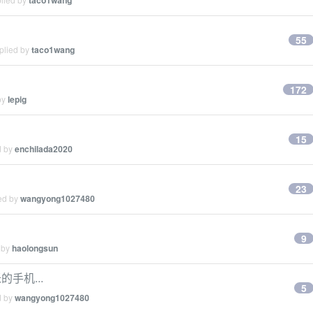
taco1wang
55
plied by
taco1wang
172
by
lepig
15
d by
enchilada2020
23
ied by
wangyong1027480
9
 by
haolongsun
米的手机...
5
d by
wangyong1027480