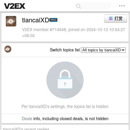
tiancaiXD
打赏
PRO
V2EX member #714648, joined on 2024-10-13 10:54:27
+08:00
Switch topics list
Per tiancaiXD's settings, the topics list is hidden
Deals
info, including closed deals, is not hidden
tiancaiXD's recent replies