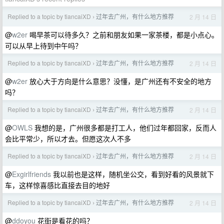
Replied to a topic by tiancaiXD
过年去广州，有什么地方推荐
2 月 14 日
›
@
w2er
喝早茶可以待多久？之前和朋友如果一家茶楼，都是小点心。
可以从早上待到中午吗？
Replied to a topic by tiancaiXD
过年去广州，有什么地方推荐
2 月 14 日
›
@
w2er
放心大于方向是什么意思？没懂，是广州还有不安全的地方
吗？
Replied to a topic by tiancaiXD
过年去广州，有什么地方推荐
2 月 14 日
›
@
OWLS
我想的是，广州很多都是打工人，他们过年都回家，反而人
会比平常少，所以才去。但愿这次人不多
Replied to a topic by tiancaiXD
过年去广州，有什么地方推荐
2 月 14 日
›
@
Exgirlfriends
我以前也是这样，随机坐公交，看到好看的风景就下
车，这样惊喜感比直接去目的地好
Replied to a topic by tiancaiXD
过年去广州，有什么地方推荐
2 月 14 日
›
@
ddoyou
花街是看花的吗？