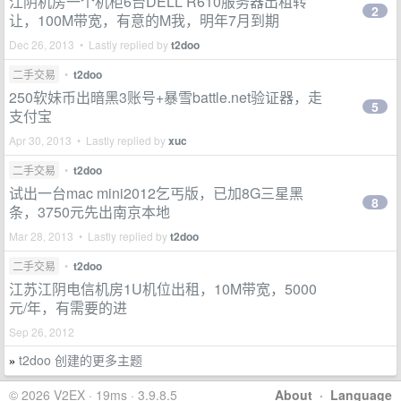
江阴机房一个机柜6台DELL R610服务器出租转
2
让，100M带宽，有意的M我，明年7月到期
Dec 26, 2013 • Lastly replied by
t2doo
二手交易
•
t2doo
250软妹币出暗黑3账号+暴雪battle.net验证器，走
5
支付宝
Apr 30, 2013 • Lastly replied by
xuc
二手交易
•
t2doo
试出一台mac mini2012乞丐版，已加8G三星黑
8
条，3750元先出南京本地
Mar 28, 2013 • Lastly replied by
t2doo
二手交易
•
t2doo
江苏江阴电信机房1U机位出租，10M带宽，5000
元/年，有需要的进
Sep 26, 2012
t2doo 创建的更多主题
»
© 2026 V2EX · 19ms · 3.9.8.5
About
·
Language