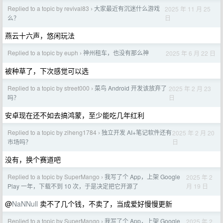
Replied to a topic by revival83
大家最近有沉迷什么游戏
2025 年 11 月 25
›
日
么？
燕云十六声，悠闲玩法
Replied to a topic by euph
神州租车，也没有那么神
2025 年 6 月 22 日
›
被种草了，下次感觉可以选
Replied to a topic by street000
菜鸟 Android 开发该放弃了
2025 年 2 月 23
›
日
吗？
安卓现在还不如去搞鸿蒙，至少能吃几年红利
Replied to a topic by ziheng1784
独立开发 AI+笔记软件还有
2025 年 2 月 20
›
日
市场吗？
没有，换个赛道吧
Replied to a topic by SuperMango
我写了个 App，上架 Google
2025 年 2
›
月 19 日
Play 一年，下载不到 10 次，于是决定把它开源了
@
NaNNull
卖不了几个钱，不卖了，当成爱好慢慢更新
Replied to a topic by SuperMango
我写了个 App，上架 Google
2025 年 2
›