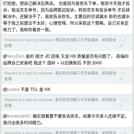
打扰她，想自己解决后再说。 也是因为是房东下单，拖到今天我才投
诉，我没京东单号，因为品牌那边投诉，转到京东有投诉单号 才后续
解决中。还解决不了，我就告诉房东。主要旧的空调漏水 新的也漏水
等于我之前建议不太好，心理觉得。所以采取这个策略。自己买肯定
格力了，我和你看房一致。
Replied to a topic by startnew
新买的空调第三天开始漏水，如何投诉
5 天
›
前
处理
@
VeryZero
是的 刚才 JD 回电 又说 HX 质量是否有问题了， 高端的
品牌自己安装吧 我这个 国补 + 以旧换新后 不到 2000
Replied to a topic by startnew
新买的空调第三天开始漏水，如何投诉
5 天
›
前
处理
@
just4id
不是 TCL 是 HX
Replied to a topic by startnew
新买的空调第三天开始漏水，如何投诉
5 天
›
前
处理
@
ericwood067
确实想着要不要告诉房东，如果今天来人还搞不定。
我付出很多时间精力。
Replied to a topic by startnew
新买的空调第三天开始漏水，如何投诉
5 天
›