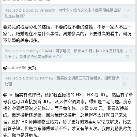
Replied to a topic by Vermonth
为什么 v 站有这么多人都觉得结婚出彩
2 天
›
前
礼是应该的？
要彩礼的找要彩礼的结婚，不要的找不要的结婚，不是一家人不进一
家门。结婚现在不是什么事情，离婚多高的，不要过高的看中，何况
不结婚的越来越多。
Replied to a topic by 889434
同求建议，相亲 4 个月，因 12.8 万彩礼谈
2 天
›
前
到分手，是该妥协还是婚姻观不合？
@
laofan666
支持
Replied to a topic by startnew
新买的空调第三天开始漏水，如何投诉
4 天
›
前
处理
@
tho
确实有点拧巴，还好我直接找的 HX ，HX 找 JD 。 然后有了单
号我也可以直接投诉 JD 。 从入住空调漏水，得知是个老问题。房东
找的空调师傅说之前修过，而且每年修。加泵 500 元，我建议换新
的。但是换新还是漏。因为我建议换新，总觉得不太好就自己来处
理。还好 HX 师傅和物业给力，给了更好的方案可以彻底解决，比之
前管子短，但是京东师傅做活不细，才又有第五次。我做到勤责尽免
先。你也是好房东。