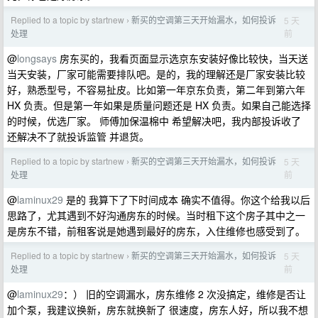
Replied to a topic by startnew
新买的空调第三天开始漏水，如何投诉
5 天
›
前
处理
@
longsays
房东买的，我看页面显示选京东安装好像比较快，当天送
当天安装，厂家可能需要排队吧。是的，我的理解还是厂家安装比较
好，熟悉型号，不容易扯皮。比如第一年京东负责，第二年到第六年
HX 负责。但是第一年如果是质量问题还是 HX 负责。如果自己能选择
的时候，优选厂家。 师傅加保温棉中 希望解决吧，我内部投诉收了
还解决不了就投诉监管 并退货。
Replied to a topic by startnew
新买的空调第三天开始漏水，如何投诉
5 天
›
前
处理
@
laminux29
是的 我算下了下时间成本 确实不值得。你这个给我以后
思路了，尤其遇到不好沟通房东的时候。当时租下这个房子其中之一
是房东不错，前租客说是她遇到最好的房东，入住维修也感受到了。
Replied to a topic by startnew
新买的空调第三天开始漏水，如何投诉
5 天
›
前
处理
@
laminux29
：） 旧的空调漏水，房东维修 2 次没搞定，维修是否让
加个泵，我建议换新，房东就换新了 很速度，房东人好，所以我不想