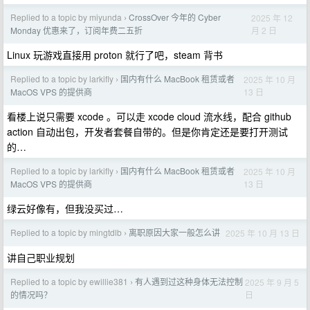
Replied to a topic by miyunda
CrossOver 今年的 Cyber
2025 年 12
›
月 2 日
Monday 优惠来了，订阅年费二五折
Linux 玩游戏直接用 proton 就行了吧，steam 背书
Replied to a topic by larkifly
国内有什么 MacBook 租赁或者
2025 年 10 月
›
13 日
MacOS VPS 的提供商
看楼上说只需要 xcode 。可以走 xcode cloud 流水线，配合 github
action 自动出包，开发者套餐自带的。但是你肯定还是要打开测试
的…
Replied to a topic by larkifly
国内有什么 MacBook 租赁或者
2025 年 10 月
›
13 日
MacOS VPS 的提供商
绿云好像有，但我没买过…
Replied to a topic by mingtdlb
离职原因大家一般怎么讲
2025 年 10 月 13 日
›
讲自己职业规划
Replied to a topic by ewillie381
有人遇到过这种身体无法控制
2025 年 9 月 5
›
日
的情况吗？