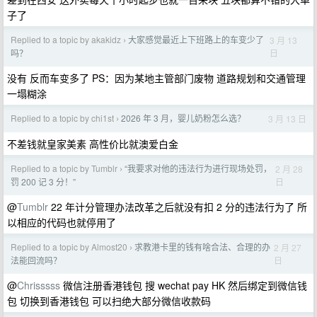
子了
Replied to a topic by akakidz
大家感觉最近上下班路上的车变少了
3 月 13
›
日
吗？
没有 反而车变多了 PS：因为某地主管部门废物 道路规划和交通管理
一塌糊涂
Replied to a topic by chi1st
2026 年 3 月，婴儿奶粉怎么选？
3 月 13 日
›
不差钱就皇家美素 高性价比就澳爱白金
Replied to a topic by Tumblr
“我要求对他的违法行为进行现场处罚，
2 月 28
›
日
罚 200 记 3 分！”
@
Tumblr
22 年计分管理办法改革之后就没有扣 2 分的违法行为了 所
以相应的代码也就停用了
Replied to a topic by Almost20
求教港卡里的钱有啥合法、合理的办
2 月 27
›
日
法能回流吗？
@
Chrisssss
微信注册香港钱包 搜 wechat pay HK 然后绑定到微信钱
包 切换到香港钱包 可以扫绝大部分微信收款码