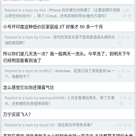
Replied to a topic by 4X4
iPhone 的存储空间快满了（主要是照片视频
3 月
›
20 日
占用空间比较大），除了 iCloud，还有其他的导出/备份方案吗？
小号开印度这种低价区家庭组 2T 好像才 50 多一个月
Replied to a topic by Croow
现代的洗发水是不是就是造成头屑和头
3 月 19
›
日
油的原因啊？
所以你们是几天洗一次？我一般两天一洗头。今早洗了，到明天下午
已经明显能看到油了
Replied to a topic by tim9527
kimiclaw，花钱订阅了发现是纯 fw 一
3 月 19
›
日
个，啥都用不了
怎么感觉它比你还理直气壮
Replied to a topic by asunayuki0088
5 月去香港玩两天，除了办港
3 月 18
›
日
卡，还有哪些东西值得采购？
万宁买双飞人？
Replied to a topic by qiuyq120
现在就业环境有多差？
3 月 18 日
›
差到在西安 送外卖每天十小时起步也就一百来块 五块都算不错的大单