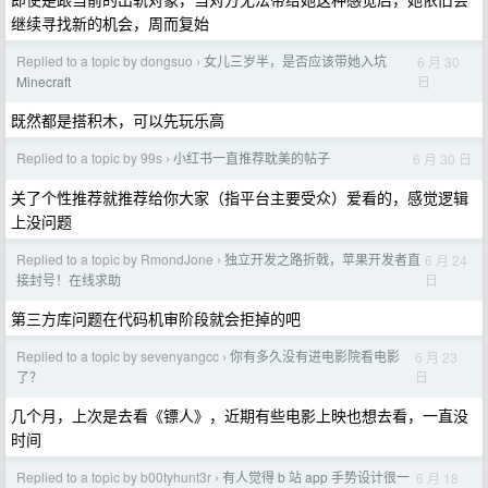
继续寻找新的机会，周而复始
Replied to a topic by dongsuo
女儿三岁半，是否应该带她入坑
6 月 30
›
日
Minecraft
既然都是搭积木，可以先玩乐高
Replied to a topic by 99s
小红书一直推荐耽美的帖子
6 月 30 日
›
关了个性推荐就推荐给你大家（指平台主要受众）爱看的，感觉逻辑
上没问题
Replied to a topic by RmondJone
独立开发之路折戟，苹果开发者直
6 月 24
›
日
接封号！在线求助
第三方库问题在代码机审阶段就会拒掉的吧
Replied to a topic by sevenyangcc
你有多久没有进电影院看电影
6 月 23
›
日
了？
几个月，上次是去看《镖人》，近期有些电影上映也想去看，一直没
时间
Replied to a topic by b00tyhunt3r
有人觉得 b 站 app 手势设计很一
6 月 18
›