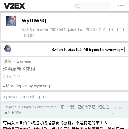
wymwaq
V2EX member #639544, joined on 2023-07-21 18:11:11
+08:00
Switch topics list
珠海
•
wymwaq
珠海高新区求租
Oct 9, 2025
More topics by wymwaq
»
wymwaq's recent replies
Replied to a topic by diveIntoWork
​写一个我自己的故事吧，纪念这
7 月 22
›
日
三年的感情
有类女人自始至终追寻的是恋爱的感觉，不是特定的某个人
即使是跟当前的出轨对象，当对方无法带给她这种感觉后，她依旧会