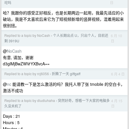
日
坨吗
哈？我跟你的感受正好相反，也是长期两边一起用，我最先适应的小
破站，我是不太喜欢后来它为了短视频新增的竖屏视频，混着用起来
很别扭。
Replied to a topic by NoCash
个人长期出点 U，只出个人，目前还
6 月 10
›
日
剩 3919U
@
NoCash
有意, 请加，谢谢
d3glMjBwZWVrYXBvcA==
Replied to a topic by rcj6056
折腾了一天 giffgaff
6 月 4 日
›
@
nc
能请教一下是怎么激活的吗？我托人带了张 tmobile 的空白卡，
激活不成功
Replied to a topic by diudiuhaha
突然好奇，想看一下大家的电脑多
4 月 15
›
日
久没关机了
Days : 21
Hours : 5
Minutes : 6