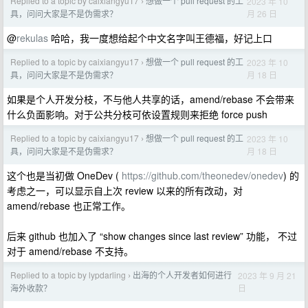
Replied to a topic by caixiangyu17
想做一个 pull request 的工
2023 年 10
›
月 26 日
具，问问大家是不是伪需求？
@
rekulas
哈哈，我一度想给起个中文名字叫王德福，好记上口
Replied to a topic by caixiangyu17
想做一个 pull request 的工
2023 年 10
›
月 18 日
具，问问大家是不是伪需求？
如果是个人开发分枝，不与他人共享的话，amend/rebase 不会带来
什么负面影响。对于公共分枝可依设置规则来拒绝 force push
Replied to a topic by caixiangyu17
想做一个 pull request 的工
2023 年 10
›
月 18 日
具，问问大家是不是伪需求？
这个也是当初做 OneDev (
https://github.com/theonedev/onedev
) 的
考虑之一，可以显示自上次 review 以来的所有改动，对
amend/rebase 也正常工作。
后来 github 也加入了 “show changes since last review” 功能， 不过
对于 amend/rebase 不支持。
Replied to a topic by lypdarling
出海的个人开发者如何进行
2023 年 9 月 21
›
日
海外收款？