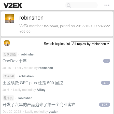
robinshen
V2EX member #275540, joined on 2017-12-19 15:46:22
+08:00
Switch topics list
分享创造
•
robinshen
OneDev 十年
3
Jul 15 • Lastly replied by
robinshen
OpenAI
•
robinshen
土区续费 GPT plus 还是 500 里拉
43
Jul 6 • Lastly replied by
AiBoy
程序员
•
robinshen
开发了六年的产品迎来了第一个商业客户
125
Dec 20, 2023 • Lastly replied by
yuxian