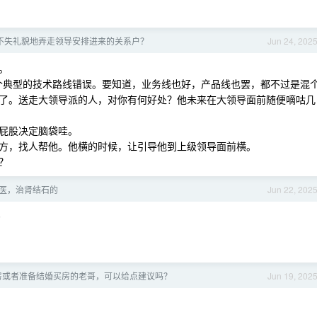
不失礼貌地弄走领导安排进来的关系户？
Jun 24, 202
。
一个典型的技术路线错误。要知道，业务线也好，产品线也罢，都不过是混
了。送走大领导派的人，对你有何好处？他未来在大领导面前随便嘀咕几
屁股决定脑袋哇。
方，找人帮他。他横的时候，让引导他到上级领导面前横。
？
医，治肾结石的
Jun 22, 202
~
房或者准备结婚买房的老哥，可以给点建议吗？
Jun 19, 202