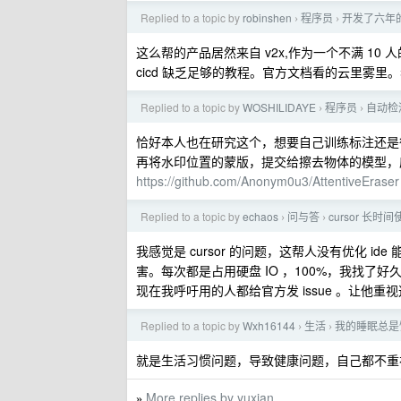
Replied to a topic by
robinshen
程序员
开发了六年
›
›
这么帮的产品居然来自 v2x,作为一个不满 1
cicd 缺乏足够的教程。官方文档看的云里雾
Replied to a topic by
WOSHILIDAYE
程序员
自动检
›
›
恰好本人也在研究这个，想要自己训练标注还是
再将水印位置的蒙版，提交给擦去物体的模型，
https://github.com/Anonym0u3/AttentiveEraser
Replied to a topic by
echaos
问与答
cursor 长时
›
›
我感觉是 cursor 的问题，这帮人没有优化 i
害。每次都是占用硬盘 IO ，100%，我找了
现在我呼吁用的人都给官方发 issue 。让他重
Replied to a topic by
Wxh16144
生活
我的睡眠总是
›
›
就是生活习惯问题，导致健康问题，自己都不重
More replies by yuxian
»