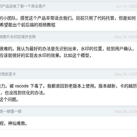
的产品迎来了第一个商业客户
Jun 15, 202
0 人的小团队，感觉这个产品非常适合我们。目前只用了代码托管，但是如何
里。希望能出个前后端的视频教程
测图片水印区域并去除
May 30, 202
很难的。我认为最好的办法是先识别出来，水印的位置，给到用户确认，
应该就很好的实现去水印的效果。比如这个模型，
间使用后变卡
May 28, 202
de 能力。被 vscode 下毒了。我都退回到老版本上使用。版本越新，卡的越厉
好久，也没找到优化的办法。
视这个问题。
饱一顿饿一顿
May 28, 202
视，神仙难救。