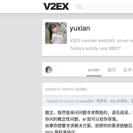
yuxian
V2EX member #464595, joined on
Today's activity rank
20077
yuxian
提问
技术
yuxian's recent replies
Replied to a topic by
pureGirl
程序员
dify 好用吗
›
›
题主，既然是来问问题寻求帮助的，请先阅读，
你问的概念性问题，ai 就可以给你答案。
如果你想要寻求解决方案，就把你的需求脱敏后
mcp 是标准协议。