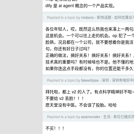
dify 是 ai agent 概念的一个产品实现。
Replied to a topic by
midsolo
职场话题
如何优雅且
›
›
各位年轻人，哎，既然这么热我也来凑上一两句
这是机会。一个可以往上走的机会。op 犯了
脸熟，况且都在一个公司，就不要想着你是我活
句，你还有好日子过吗？
正确的做法，搞好关系！搞好关系！搞好关系！
技术真的重要吗？有时候啥也不是。他不懂的地
如果你连这点手段都没有，你的位置还能干多久
Replied to a topic by
fakeellipse
深圳
深圳有啥好中
›
›
拜托啦，都上 v2 的人了。有点科学精神好不啦
不要给 v2 丢脸！！！
愿天堂没有中医。不会误了投胎。哈哈
Replied to a topic by
seamonster
生活
各位已婚买
›
›
不买！！！