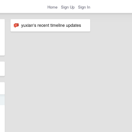
Home
Sign Up
Sign In
yuxian's recent timeline updates
5