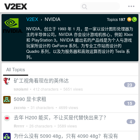
V2EX
NVIDIA
Topics
197
›
NVIDIA，创立于 1993 年 1 月，是一家以设计图形处理器为
主的半导体公司。NVIDIA 亦会设计游戏机核心，例如 Xbox
和 PlayStation 3。NVIDIA 最出名的产品线是为个人与游戏
玩家所设计的 GeForce 系列，为专业工作站而设计的
Quadro 系列，以及为服务器和高效运算而设计的 Tesla 系
列。
All Topics
矿工视角看现在的英伟达
23
totoismi
• 412 characters • 5651 views
5090 显卡求租
15
zxcvto
• 31 characters • 4699 views
去年 H200 能买，不让买是代替快出来了？
4
Rrrrrr
• 26 characters • 3589 views
为什么没有 5090 48g，只有 4090 48g？有没有