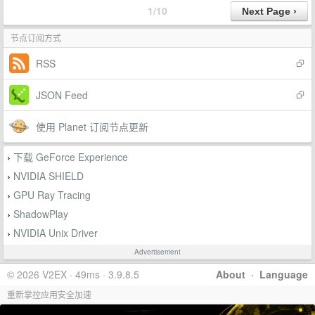
1/10
节点订阅方式
RSS
JSON Feed
使用 Planet 订阅节点更新
下载 GeForce Experience
›
NVIDIA SHIELD
›
GPU Ray Tracing
›
ShadowPlay
›
NVIDIA Unix Driver
›
Advertisement
© 2026 V2EX · 49ms · 3.9.8.5
About
·
Language
重新掌控应用安全加速