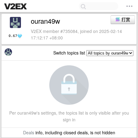
ouran49w
打赏
V2EX member #735084, joined on 2025-02-14
0.67
17:12:17 +08:00
Switch topics list
Per ouran49w's settings, the topics list is only visible after you
sign in
Deals
info, including closed deals, is not hidden