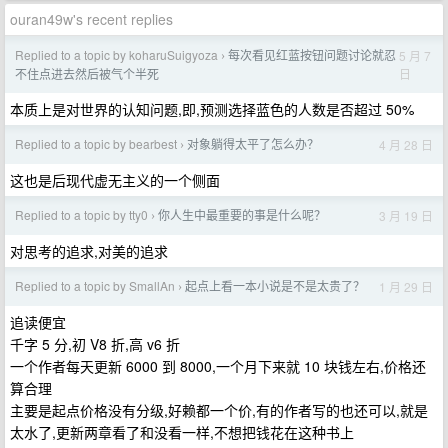
ouran49w's recent replies
Replied to a topic by koharuSuigyoza
每次看见红蓝按钮问题讨论就忍
5 月 7
›
日
不住点进去然后被气个半死
本质上是对世界的认知问题,即,预测选择蓝色的人数是否超过 50%
Replied to a topic by bearbest
对象躺得太平了怎么办？
4 月 28 日
›
这也是后现代虚无主义的一个侧面
Replied to a topic by tty0
你人生中最重要的事是什么呢？
3 月 19 日
›
对思考的追求,对美的追求
Replied to a topic by SmallAn
起点上看一本小说是不是太贵了？
1 月 29 日
›
追读便宜
千字 5 分,初 V8 折,高 v6 折
一个作者每天更新 6000 到 8000,一个月下来就 10 块钱左右,价格还
算合理
主要是起点价格没有分级,好赖都一个价,有的作者写的也还可以,就是
太水了,更新两章看了和没看一样,不想把钱花在这种书上