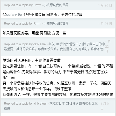
Replied to a topic by Rrrrrr
小孩想玩我的世界
1 月 26 日
›
@
ouran49w
但是不建议玩 网易版，全方位的垃圾
Replied to a topic by Rrrrrr
小孩想玩我的世界
1 月 26 日
›
如果是玩服务器，可能 网易版 方便一些
1 月
Replied to a topic by czfName
年仅 10 岁的外甥说出了 [除了我自己的命
›
22
最重要，其他的爱谁谁，跟我都没关系，我就是自己吃好喝好，谁都不管]
日
单纯的对话没有用，有两件事需要做
首先需要让他，有一个他自己认可的，一个希望,或者说一个目的,不管
是内容什么,先获得做事、学习的动力,不至于漫无目的,沉迷在"奶头
乐"上面
另一个是需要控制他接收的信息，包括互联网，家庭，学校，周围天
天接触的人和信息都一个吊样，很难不堕落
就像训练 AI 一样，效果主要看喂的数据，优质数据才能得到好的结果
Replied to a topic by villivateur
求推荐日本 CN2 GIA 或者类似优化
1 月 9
›
日
线路