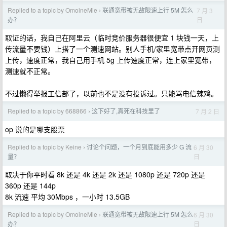
Replied to a topic by OmoineMie
联通宽带被无故限速上行 5M 怎么
7 月 3
›
日
办？
取证的话，我自己在阿里云（临时竞价服务器很便宜 1 块钱一天，上
传流量不要钱）上搭了一个测速网站。别人手机/家里宽带点开网页测
上传，速度正常，我自己用手机 5g 上传速度正常，连上家里宽带，
测速就不正常。
不过懒得举报工信部了，以前也不是没有投诉过。只能骂电信辣鸡。
Replied to a topic by 668866
这下好了,真死在科技里了
7 月 2 日
›
op 说的是哪支股票
Replied to a topic by Keine
讨论个问题，一个月到底能用多少 G 流
6 月 30
›
日
量？
取决于你平时看 8k 还是 4k 还是 2k 还是 1080p 还是 720p 还是
360p 还是 144p
8k 流速 平均 30Mbps ，一小时 13.5GB
Replied to a topic by OmoineMie
联通宽带被无故限速上行 5M 怎么
6 月 30
›
日
办？