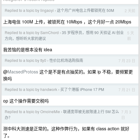
Replied to a topic by lingaoyi
这个月广州电信上传都锁死在 50M
2 天前
›
上海电信 100M 上传，被锁死在 10Mbps ，这个月好一点 20Mbps
Replied to a topic by SamChord
35 岁程序员，想用 90 天验证 AI 创业
5 天
›
前
方向，想听听大家的建议
我苦恼的是根本没有 idea
Replied to a topic by tty0
性价比机场选购指南
7 月 23 日
›
@
MacsedProtoss
这个是不是有点抽奖的。如果 ip 不稳，要频繁更
换吗
Replied to a topic by handwork
买了个港版 iPhone 17 PM
7 月 21 日
›
op 这个操作需要交税吗
Replied to a topic by OmoineMie
联通宽带被无故限速上行 5M 怎么
7 月 3
›
日
办？
测中科大测速是正常的。这种作弊行为，如果有 class action 就好
了。