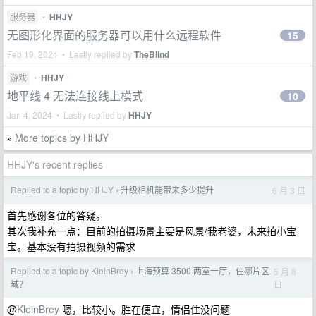
服务器
•
HHJY
无图形化界面的服务器可以用什么远程软件
15
Feb 19, 2024 • Lastly replied by
TheBlind
游戏
•
HHJY
地平线 4 无法连接线上模式
10
Jan 4, 2024 • Lastly replied by
HHJY
More topics by HHJY
»
HHJY's recent replies
Replied to a topic by HHJY
升级相机能带来多少提升
6 月 3 日
›
首先感谢各位的答疑。
其次我补充一点：目前的拍摄场景主要是风景/我老婆，未来拍小宝
宝。基本没有拍摄视频的需求
Replied to a topic by KleinBrey
上海预算 3500 两室一厅，住哪片区
5 月 8
›
日
域？
@
KleinBrey
嗯，比较小。胜在便宜，情侣住没问题