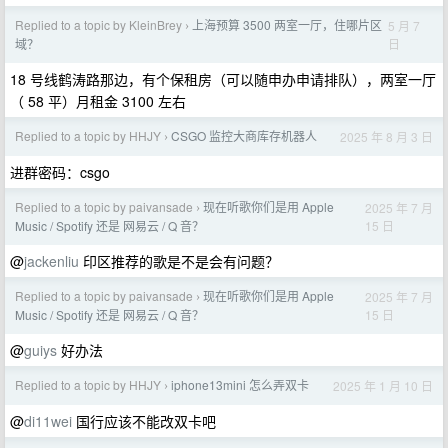
Replied to a topic by KleinBrey
上海预算 3500 两室一厅，住哪片区
5 月 7
›
日
域？
18 号线鹤涛路那边，有个保租房（可以随申办申请排队），两室一厅
（ 58 平）月租金 3100 左右
Replied to a topic by HHJY
CSGO 监控大商库存机器人
2025 年 8 月 3 日
›
进群密码：csgo
Replied to a topic by paivansade
现在听歌你们是用 Apple
2025 年 7 月
›
15 日
Music / Spotify 还是 网易云 / Q 音？
@
jackenliu
印区推荐的歌是不是会有问题？
Replied to a topic by paivansade
现在听歌你们是用 Apple
2025 年 7 月
›
15 日
Music / Spotify 还是 网易云 / Q 音？
@
guiys
好办法
Replied to a topic by HHJY
iphone13mini 怎么弄双卡
2025 年 1 月 10 日
›
@
di11wei
国行应该不能改双卡吧