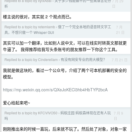
Replied to a topic by xylxAdai
关于多少钱能躺平的一些离谱言论分
7 月 29
›
日
析
楼主说的很对，其实就 2 个观点而已。
Replied to a topic by retemlamb
做了一个完全本地的语音转文字工
7 月
›
21 日
具，不想只做一个 Whisper GUI
其实可以加一个翻译，比如别人说中文，可以在线实时转英文那就更
牛逼了。 我得推荐给我写头条账号的朋友推荐一下你这个工具。
Replied to a topic by Cinderellam
有没有网安专业的用大模型？
7 月 21 日
›
我就是做这块的，看过一个公众号，介绍了两个可本机部署的安全的
模型。
https://mp.weixin.qq.com/s/QXeJoKECl3hb4HbTYP2bcA
爱心给起来吧~
Replied to a topic by KFCVIVO50
蚂蚁庄园 蚂蚁森林现在还有人玩
7 月 9
›
日
吗
刚刚推出来的时候一直玩，后来就不玩了。然后处了对象，对象一家