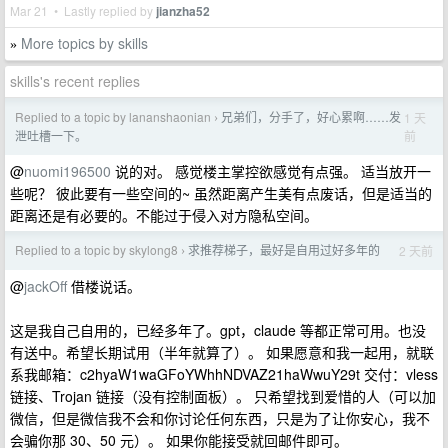
Mar 21 • Lastly replied by
jianzha52
More topics by skills
»
skills's recent replies
Replied to a topic by lananshaonian
兄弟们，分手了，好心累啊……发
1 天
›
前
泄吐槽一下。
@
nuomi196500
说的对。 感觉楼主掌控欲感觉有点强。 适当放开一
些呢？ 彼此要有一些空间的~ 虽然距离产生美有点废话，但是适当的
距离还是有必要的。不能过于侵入对方隐私空间。
Replied to a topic by skylong8
求推荐梯子，最好是自用过好多年的
2 天前
›
@
jackOff
借楼说话。
这是我自己自用的，已经多年了。gpt，claude 等都正常可用。也没
有送中。希望长期试用（半年就算了）。 如果愿意和我一起用，就联
系我邮箱：c2hyaW1waGFoYWhhNDVAZ21haWwuY29t 交付：vless
链接、Trojan 链接（没有控制面板）。 只希望找到爱惜的人（可以加
微信，但是微信我不会和你讨论任何东西，只是为了让你安心，我不
会骗你那 30、50 元）。 如果你能接受就回邮件即可。