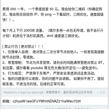
费用 200 一年， 一个季度就是 50 元。我会给你二维码（你确定购
买，我会购买前给你 IP，你 ping 一下看延时，三网优化，速度超级
快！）。
每个月上下行 200GB 流量。（偶尔多用一点也无所谓，我不会斤斤
计较）机房位于洛杉矶美西，dmit 速度是三网优化。
[ 禁止行为 ] 绝对禁止！！！
1、仅限单人自用： 绝对禁止二次分享节点给他人。一经发现直接删
除节点封禁，零退款。
2、带宽限制： 节点为共享宽带，请勿长时间跑满带宽绝对禁止 BT，
如迅雷，偶尔看看 youtube 等无伤大雅(别开定位~~~避免送中)。
3、行为规范： 严禁用于灰黑产、严禁安全渗透测试这类活动。
4、我的问题我可以退款，你的问题不会退款。 如果你不用了，提前
联系我，不退当月的钱，后续的正常可退。
Replied to a topic by skylong8
求推荐梯子，最好是自用过好多年的
2 天前
›
邮箱：c2hyaW1waGFoYWhhNDVAZ21haWwuY29t