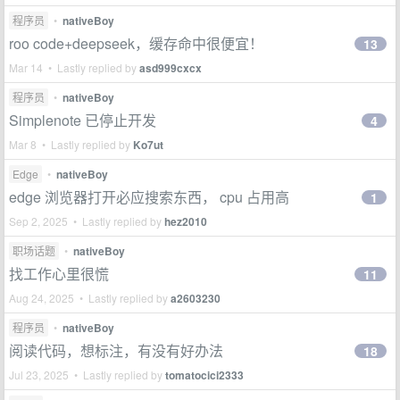
程序员
•
nativeBoy
roo code+deepseek，缓存命中很便宜！
13
Mar 14 • Lastly replied by
asd999cxcx
程序员
•
nativeBoy
Simplenote 已停止开发
4
Mar 8 • Lastly replied by
Ko7ut
Edge
•
nativeBoy
edge 浏览器打开必应搜索东西， cpu 占用高
1
Sep 2, 2025 • Lastly replied by
hez2010
职场话题
•
nativeBoy
找工作心里很慌
11
Aug 24, 2025 • Lastly replied by
a2603230
程序员
•
nativeBoy
阅读代码，想标注，有没有好办法
18
Jul 23, 2025 • Lastly replied by
tomatocici2333