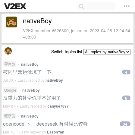
nativeBoy
V2EX member #626300, joined on 2023-04-28 12:24:54
+08:00
Switch topics list
程序员
•
nativeBoy
被阿里云镜像坑了一下
4
Jul 30 • Lastly replied by
nativeBoy
Google
•
nativeBoy
反重力的补全似乎不好用了
8
May 24 • Lastly replied by
canyue7897
程序员
•
nativeBoy
opencode 下， deepseek 有时候比较蠢
34
Mar 13 • Lastly replied by
EasonYan