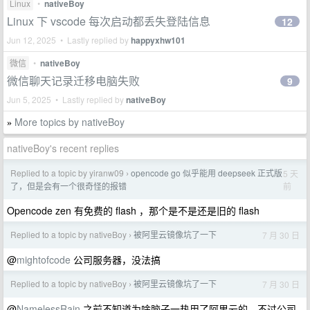
Linux
•
nativeBoy
Linux 下 vscode 每次启动都丢失登陆信息
12
Jun 12, 2025 • Lastly replied by
happyxhw101
微信
•
nativeBoy
微信聊天记录迁移电脑失败
9
Jun 5, 2025 • Lastly replied by
nativeBoy
More topics by nativeBoy
»
nativeBoy's recent replies
Replied to a topic by yiranw09
opencode go 似乎能用 deepseek 正式版
5 天
›
前
了，但是会有一个很奇怪的报错
Opencode zen 有免费的 flash ，那个是不是还是旧的 flash
Replied to a topic by nativeBoy
被阿里云镜像坑了一下
7 月 30 日
›
@
mightofcode
公司服务器，没法搞
Replied to a topic by nativeBoy
被阿里云镜像坑了一下
7 月 30 日
›
@
NamelessRain
之前不知道为啥脑子一热用了阿里云的。不过公司