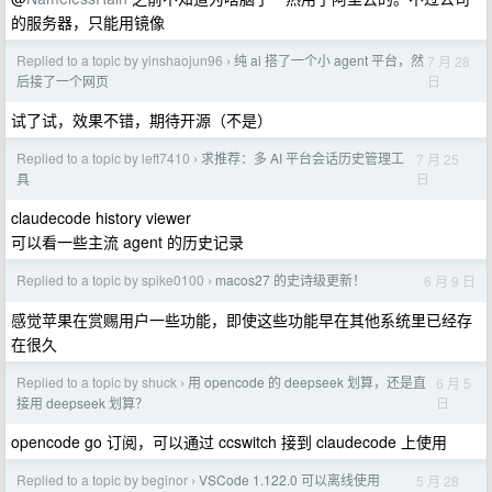
的服务器，只能用镜像
Replied to a topic by yinshaojun96
纯 ai 搭了一个小 agent 平台，然
7 月 28
›
日
后接了一个网页
试了试，效果不错，期待开源（不是）
Replied to a topic by left7410
求推荐：多 AI 平台会话历史管理工
7 月 25
›
日
具
claudecode history viewer
可以看一些主流 agent 的历史记录
Replied to a topic by spike0100
macos27 的史诗级更新！
6 月 9 日
›
感觉苹果在赏赐用户一些功能，即使这些功能早在其他系统里已经存
在很久
Replied to a topic by shuck
用 opencode 的 deepseek 划算，还是直
6 月 5
›
日
接用 deepseek 划算？
opencode go 订阅，可以通过 ccswitch 接到 claudecode 上使用
Replied to a topic by beginor
VSCode 1.122.0 可以离线使用
5 月 28
›