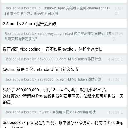
Replied to a topic by libi
mimo-2.0-pro 竟然可以查到 claude sonnet
6 月 4
›
日
4.6 查不到的问题，编码能力可以啊
2.5 pro 比 2.0 pro 提升挺多的
Replied to a topic by nazalewoyuanyi
react 这个技术栈到底是如何做
5 月 29
›
日
到每天都有新发现的？
反正都是 vibe coding ，还不如用 svelte ，体积小速度快
Replied to a topic by leave8080
Xiaomi MiMo Token 激励计划
4 月 30 日
›
@
simo
就是 2 亿，standard 每月就这么点
Replied to a topic by leave8080
Xiaomi MiMo Token 激励计划
4 月 29 日
›
只给了 200,000,000 ，用了 3 、4 个小时，就用掉 40%了。
这样算这个所谓的 Pro 套餐也就勉强用两天。站起来蹬可能也就一天
的量。
Replied to a topic by junwind
目前用国模 vibe coding 现状
4 月 28 日
›
deepseek v4 pro 现在打折呢，命中缓存非常便宜，我觉得比 coding