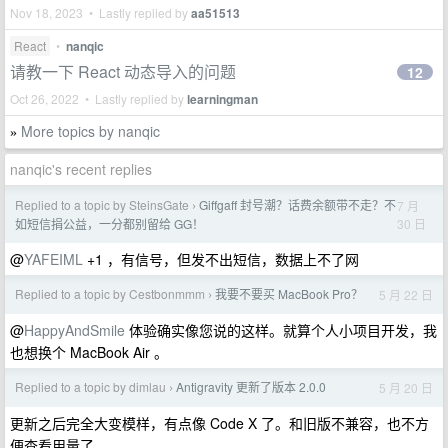
Nov 18, 2023 • Lastly replied by
aa51513
React
•
nanqic
请教一下 React 动态导入的问题
12
Oct 26, 2022 • Lastly replied by
learningman
More topics by nanqic
»
nanqic's recent replies
Replied to a topic by SteinsGate
Giffgaff 封号潮？话费余额带不走？不
7 月
›
30 日
如短信捐公益，一分都别留给 GG！
@
YAFEIML
+1 ，有信号，但发不出短信，数据上不了网
Replied to a topic by Cestbonmmm
我要不要买 MacBook Pro？
5 月 22 日
›
@
HappyAndSmile
体验确实像您说的这样。就算个人小项目开发，我
也想换个 MacBook Air 。
Replied to a topic by dimlau
Antigravity 更新了版本 2.0.0
5 月 20 日
›
更新之后完全大变模样，有点像 Code X 了。和旧版不兼容，也不方
便查看用量了。