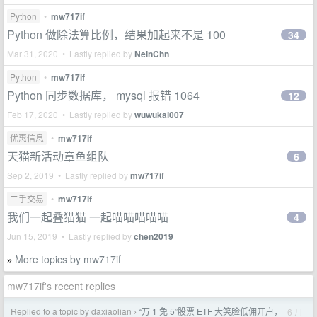
Python
•
mw717if
Python 做除法算比例，结果加起来不是 100
34
Mar 31, 2020 • Lastly replied by
NeinChn
Python
•
mw717if
Python 同步数据库， mysql 报错 1064
12
Feb 17, 2020 • Lastly replied by
wuwukai007
优惠信息
•
mw717if
天猫新活动章鱼组队
6
Sep 2, 2019 • Lastly replied by
mw717if
二手交易
•
mw717if
我们一起叠猫猫 一起喵喵喵喵喵
4
Jun 15, 2019 • Lastly replied by
chen2019
More topics by mw717if
»
mw717if's recent replies
Replied to a topic by daxiaolian
“万 1 免 5”股票 ETF 大笑脸低佣开户，
6 月
›