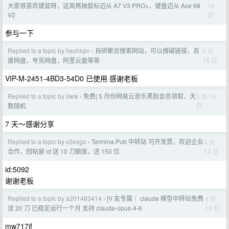
16
大家很喜欢键鼠呀，这周再抽鼠标迈从 A7 V3 PRO+，键盘迈从 Ace 68
日
V2
参与一下
Replied to a topic by hezhiqin
自研聚合搜索网站，可以搜磁链接，百
6 月
›
15 日
度网盘，夸克网盘，阿里云盘等等
VIP-M-2451-4BD3-54D0 已使用 感谢老板
Replied to a topic by liww
免费| 5 月份网易云音乐黑胶会员领取，天
5 月 15
›
日
数随机
7 天～感谢分享
Replied to a topic by v2exgo
Termina.Pub 中转站 可开发票，欢迎企业
4 月
›
14 日
合作，回帖留 id 送 10 刀额度，送 150 位
id:5092
谢谢老板
Replied to a topic by a201483414
[V 友专属｜ claude 模型中转站免费
4 月
›
10 日
送 20 刀 已稳定运行一个月 支持 claude-opus-4-6
mw717if