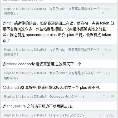
Replied to a topic by DiKaErJi
大家的 token 来源都是怎么样的一个
7 月 25
›
日
组织架构?
@
ntdll
感谢佬的建议，但是我还是研二在读，愿意掏一点买 token 但
是不舍得掏这么多，公益站我刚接触，说实话体感确实比之前差一
些，我之前是 opencode go+plus 正价+plus 日抛，最近有点 token
荒了
Replied to a topic by DiKaErJi
大家的 token 来源都是怎么样的一个
7 月 24
›
日
组织架构?
@
jydeng
codebody 我还真没用过,这两天下一个
Replied to a topic by DiKaErJi
大家的 token 来源都是怎么样的一个
7 月 24
›
日
组织架构?
@
chanssl
#2 真好啊,我消耗量比较大,感觉一个 plus 都不够。
Replied to a topic by DiKaErJi
Opencode Go 又不行了？
7 月 22 日
›
@
andyskaura
之前毛子那边可以两到三刀。
Replied to a topic by DiKaErJi
Opencode Go 又不行了？
7 月 22 日
›