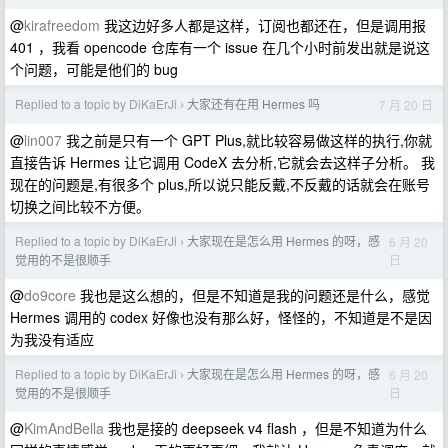
@
kirafreedom
我这边好多人都是这样，订阅也都还在，但是调用报
401 ，我看 opencode 仓库有一个 issue 在几个小时前发出就是说这
个问题，可能是他们的 bug
Replied to a topic by DiKaErJi
大家还有在用 Hermes 吗
7 月 20 日
›
@
lin007
我之前是只有一个 GPT Plus,就比较容易做这样的执行,你就
直接告诉 Hermes 让它调用 CodeX 去分析,它就会去这样子分析。 我
现在的问题是,有很多个 plus,所以说只能反戴,不反戴的话就会在账号
切换之间比较不方便。
Replied to a topic by DiKaErJi
大家现在是怎么用 Hermes 的呀，感
6 月 20
›
日
觉用的不是很顺手
@
do9core
我也是这么想的，但是不知道是我的问题还是什么，感觉
Hermes 调用的 codex 好像也没有那么好，怪怪的，不知道是不是因
为我没有适应
Replied to a topic by DiKaErJi
大家现在是怎么用 Hermes 的呀，感
6 月 20
›
日
觉用的不是很顺手
@
KimAndBella
我也是接的 deepseek v4 flash ，但是不知道为什么