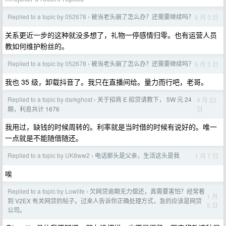
Replied to a topic by 052678
被当老头崩了怎么办？还需要继续吗？
6 月 3 日
›
关系更近一步的这种就没多想了，礼物一停感情归零。也有运营人员
教如何维护粉丝的。
Replied to a topic by 052678
被当老头崩了怎么办？还需要继续吗？
6 月 3 日
›
我也 35 级，卸载抖音了。我只在直播间给。量力而行吧，老哥。
Replied to a topic by darkghost
关于招商 E 招贷请教下， 5W 元 24
4 月 22
›
日
期，利息共计 1676
我用过，缺钱的时候周转的。利率就是当时借的时候有说好的。唯一
一点就是不能随借随还。
Replied to a topic by UK8ww2
电话那头是父亲，生活这头是我
1 月 7 日
›
唉
Replied to a topic by Lowlife
欠网贷逾期无力偿还，真需要害怕？经常看
›
1 月
到 V2EX 有关网贷的帖子。过来人告诉你正确处理方式，急的应该是网贷
5 日
公司。