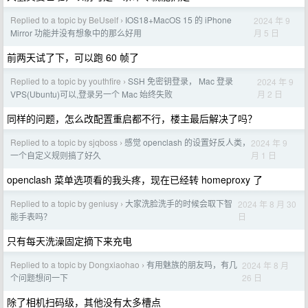
Replied to a topic by BeUself
IOS18+MacOS 15 的 iPhone
2024 年 9
›
月 5 日
Mirror 功能并没有想象中的那么好用
前两天试了下，可以跑 60 帧了
Replied to a topic by youthfire
SSH 免密钥登录， Mac 登录
2024 年 9
›
月 2 日
VPS(Ubuntu)可以,登录另一个 Mac 始终失败
同样的问题，怎么改配置重启都不行，楼主最后解决了吗？
Replied to a topic by sjqboss
感觉 openclash 的设置好反人类，
2024 年 9
›
月 1 日
一个自定义规则搞了好久
openclash 菜单选项看的我头疼，现在已经转 homeproxy 了
Replied to a topic by geniusy
大家洗脸洗手的时候会取下智
2024 年 8 月 30
›
日
能手表吗？
只有每天洗澡固定摘下来充电
Replied to a topic by Dongxiaohao
有用魅族的朋友吗，有几
2024 年 8 月
›
26 日
个问题想问一下
除了相机扫码级，其他没有太多槽点