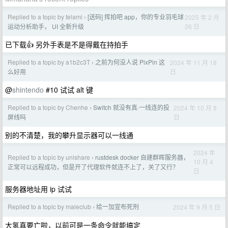
Replied to a topic by telami
[送码] 挥拍吧 app，你的专业羽毛球
2025 年 2 月
›
26 日
运动分析助手， UI 全新升级
已下载👍 另外手表是不是得戴在持拍手
Replied to a topic by a1b2c3T
之前为何没人说 PixPin 这
2024 年 11 月 18
›
日
么好用
@
shintendo
#10 试试 alt 键
Replied to a topic by Chenhe
Switch 就没有真·一线连的投
2024 年 10 月 8
›
日
屏线吗
别的不清楚，我的攀升显示器可以一线通
2024 年
Replied to a topic by unishare
rustdesk docker 自建群晖服务器，
›
10 月 4
正常可以远程成功，但是开了代理软件就连不上了，关了又行？
日
服务器地址用 ip 试试
Replied to a topic by maleclub
给一加宣布死刑
2024 年 9 月 5 日
›
大氢真要亡啦，以前可是一条命令就能搞定