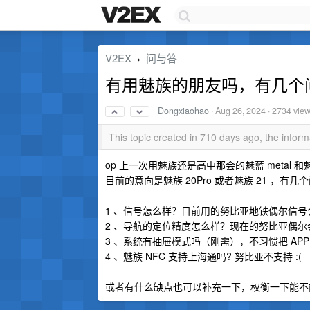
V2EX
问与答
›
有用魅族的朋友吗，有几个
Dongxiaohao
·
Aug 26, 2024
· 2734 vie
This topic created in 710 days ago, the info
op 上一次用魅族还是高中那会的魅蓝 metal
目前的意向是魅族 20Pro 或者魅族 21 ，
1 、信号怎么样？目前用的努比亚地铁偶尔信
2 、导航的定位精度怎么样？现在的努比亚偶尔会
3 、系统有抽屉模式吗（刚需），不习惯把 AP
4 、魅族 NFC 支持上海通吗? 努比亚不支持 :(
或者有什么缺点也可以补充一下，权衡一下能不