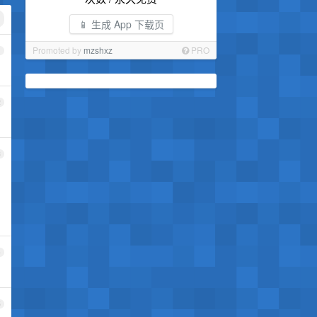
📱 生成 App 下载页
Promoted by
mzshxz
PRO
1
2
3
4
5