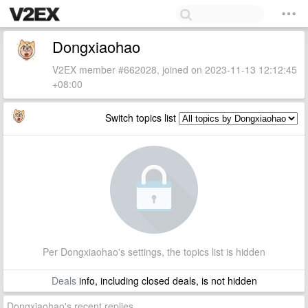
Dongxiaohao
V2EX member #662028, joined on 2023-11-13 12:12:45
+08:00
Switch topics list
Per Dongxiaohao's settings, the topics list is hidden
Deals
info, including closed deals, is not hidden
Dongxiaohao's recent replies