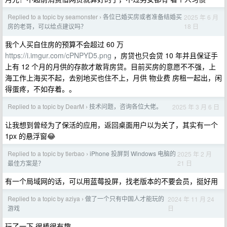
Replied to a topic by seamonster
各位已婚买房或者准备结婚买
2025 年 6 月
›
18 日
房的老哥，可以给点建议吗？
我个人买自住房的预算不会超过 60 万
https://i.imgur.com/cPNPYD5.png
，房贷也只会贷 10 年并且保证手
上有 12 个月的月供的存款才敢背房贷。目前买房的意愿不不强，上
海工作上海买不起，去别地买也住不上，月供 物业费 房租一起出，闲
得蛋疼，不如存着。。
Replied to a topic by DearM
技术问题，咨询各位大佬。
2025 年 3 月 6 日
›
让我想到曾经为了保活的应用，返回桌面用户以为关了，其实有一个
1px 的悬浮窗😂
Replied to a topic by tlerbao
iPhone 投屏到 Windows 电脑的
2025 年 2 月
›
21 日
最佳方案是？
有一个局域网的话，可以用蓝莓投屏，找老版本的不要会员，挺好用
Replied to a topic by aziya
做了一个只有中国人才能玩的
2024 年 11 月 24
›
日
游戏
玩了一下 很棒很有趣