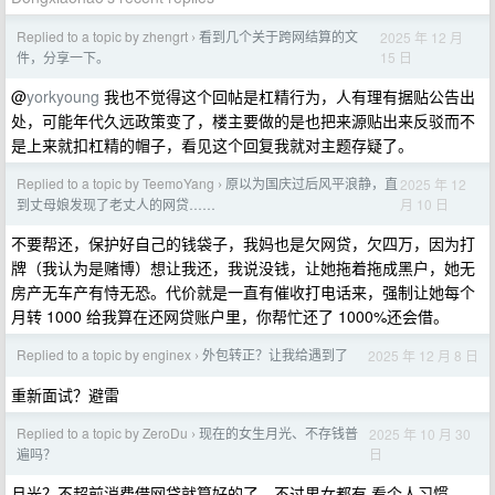
Replied to a topic by zhengrt
看到几个关于跨网结算的文
2025 年 12 月
›
15 日
件，分享一下。
@
yorkyoung
我也不觉得这个回帖是杠精行为，人有理有据贴公告出
处，可能年代久远政策变了，楼主要做的是也把来源贴出来反驳而不
是上来就扣杠精的帽子，看见这个回复我就对主题存疑了。
Replied to a topic by TeemoYang
原以为国庆过后风平浪静，直
2025 年 12
›
月 10 日
到丈母娘发现了老丈人的网贷……
不要帮还，保护好自己的钱袋子，我妈也是欠网贷，欠四万，因为打
牌（我认为是赌博）想让我还，我说没钱，让她拖着拖成黑户，她无
房产无车产有恃无恐。代价就是一直有催收打电话来，强制让她每个
月转 1000 给我算在还网贷账户里，你帮忙还了 1000%还会借。
Replied to a topic by enginex
外包转正？让我给遇到了
2025 年 12 月 8 日
›
重新面试？避雷
Replied to a topic by ZeroDu
现在的女生月光、不存钱普
2025 年 10 月 30
›
日
遍吗？
月光？不超前消费借网贷就算好的了，不过男女都有 看个人习惯