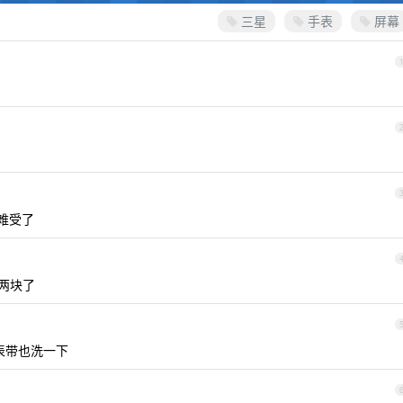
三星
手表
屏幕
太难受了
两块了
表带也洗一下