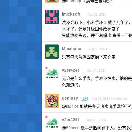
@
momoguo
质量因素+概率
imicksoft
Aug 30, 2024
洗澡会取下。小米手环 3 戴了几年
水坏了，还是升级固件改亮度了
只能放枕头边，睡不着摸出 来看一下
Mmahaha
Aug 30, 2024
只有每天洗澡固定摘下来充电
v2er4241
Aug 31, 2024
无论是什么手表，手表不怕水，怕的是
么知道的。
geniusy
Aug 31, 2024 via Android
OP
@
klo424
那就是冬天热水洗手洗脸不
v2er4241
Aug 31, 2024
@
52acca
洗手洗脸问题不大，没有多