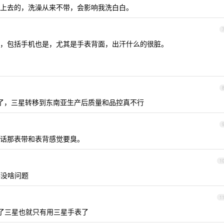
上去的，洗澡从来不带，会影响我洗白白。
，包括手机也是，尤其是手表背面，出汗什么的很脏。
了，三星转移到东南亚生产后质量和品控真不行
话那表带和表背感觉要臭。
1
泳都没啥问题
1
了三星也就只有用三星手表了