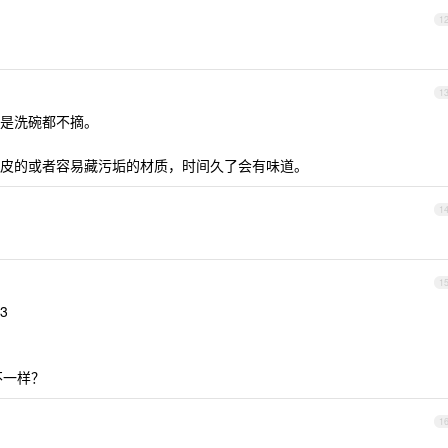
1
1
是洗碗都不摘。
皮的或者容易藏污垢的材质，时间久了会有味道。
1
1
3
不一样？
1