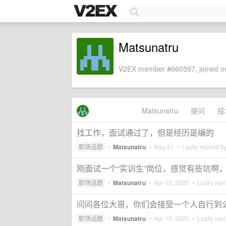
Matsunatru
V2EX member #660597, joined on
Matsunatru
提问
技
找工作，面试通过了，但是经历是编的
职场话题
•
Matsunatru
•
May 21
• Lastly replied b
刚面试一个“实训生”岗位，感觉有些坑啊
职场话题
•
Matsunatru
•
Apr 15, 2025
• Lastly rep
问问各位大哥，你们会接受一个人自行到
职场话题
•
Matsunatru
•
Apr 10, 2025
• Lastly rep