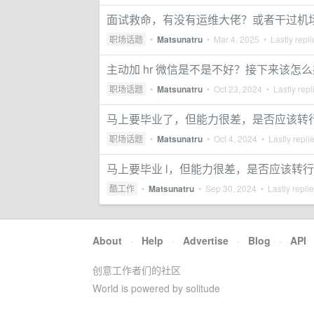
面试救命，有没有运维大佬？或者干过机
职场话题
•
Matsunatru
•
Mar 4, 2025
• Lastly repl
主动加 hr 微信是不是不好？接下来该怎
职场话题
•
Matsunatru
•
Oct 23, 2024
• Lastly repl
马上要毕业了，但能力很差，是否应该转
职场话题
•
Matsunatru
•
Oct 4, 2024
• Lastly repli
马上要毕业 l，但能力很差，是否应该转
酷工作
•
Matsunatru
•
Sep 30, 2024
• Lastly repli
About
·
Help
·
Advertise
·
Blog
·
API
创意工作者们的社区
World is powered by solitude