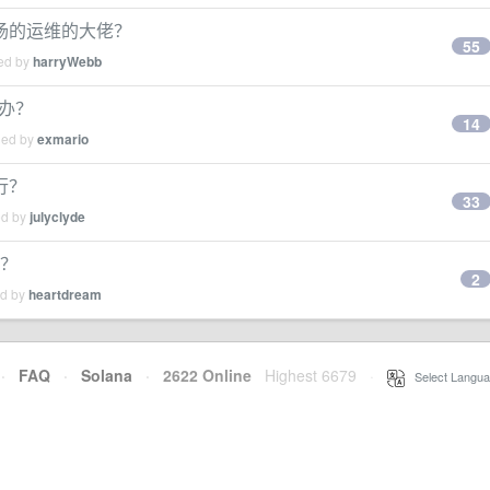
场的运维的大佬？
55
ied by
harryWebb
么办？
14
ied by
exmario
行？
33
ed by
julyclyde
行？
2
ed by
heartdream
·
FAQ
·
Solana
·
2622 Online
Highest 6679
·
Select Langua