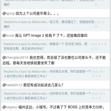
›
日
编的
@
qping
因为上个公司是华莱士。。。
Replied to a topic by Matsunatru
找工作，面试通过了，但是经历是
5 月 19
›
日
编的
@
sucai
我让 GPT-Image 2 给我 P 了个，还挺像回事的
Replied to a topic by Matsunatru
刚面试一个“实训生”岗位，感
2025 年 4 月
›
15 日
觉有些坑啊，各位来评价评价？
@
zhengfan2016
我也觉得，而且接了活也要在公司里头干，还不能
远程。那每天坐地铁就要坐死了都
Replied to a topic by Matsunatru
问问各位大哥，你们会接受一个
2025 年 4
›
月 5 日
人自行到公司人事部来找工作么？
@
hwdq0012
那您有成功投进去几家么？
Replied to a topic by Matsunatru
问问各位大哥，你们会接受一个
2025 年 4
›
月 4 日
人自行到公司人事部来找工作么？
@
sagaxu
福州这边，小城市。不过看了下 BOSS 上的竞争力分析，