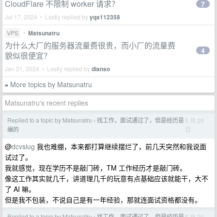
CloudFlare 不限制 worker 请求？
7
Jul 17, 2024 • Lastly replied by
yqs112358
VPS
•
Matsunatru
为什么大厂的服务器流量费很贵，而小厂的流量费
4
貌似很便宜？
Jan 21, 2024 • Lastly replied by
dianso
More topics by Matsunatru
»
Matsunatru's recent replies
Replied to a topic by Matsunatru
找工作，面试通过了，但是经历是
5 月 20
›
日
编的
@
dcvsiug
我也难绷，本来都打算继续摆烂了，前几天突然和我说面
试过了。
我就感觉，现在学历不是敲门砖，TM 工作经历才是敲门砖。
像这工作其实就几千，讲道理几千的玩意有点基础应该就能干，大不
了 AI 嘛。
但是我不包装，不说自己是有一年经验，那就连面试资格都没有。
Replied to a topic by Matsunatru
找工作，面试通过了，但是经历是
5 月 20