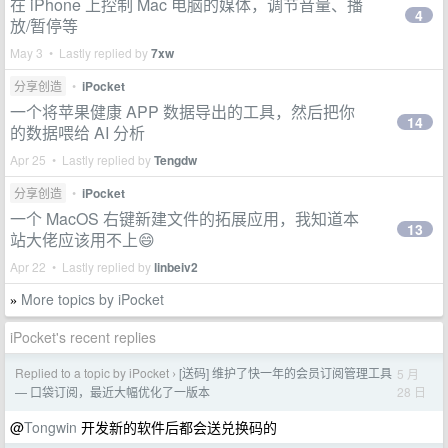
在 iPhone 上控制 Mac 电脑的媒体，调节音量、播
4
放/暂停等
May 3 • Lastly replied by
7xw
分享创造
•
iPocket
一个将苹果健康 APP 数据导出的工具，然后把你
14
的数据喂给 AI 分析
Apr 25 • Lastly replied by
Tengdw
分享创造
•
iPocket
一个 MacOS 右键新建文件的拓展应用，我知道本
13
站大佬应该用不上😄
Apr 22 • Lastly replied by
linbeiv2
More topics by iPocket
»
iPocket's recent replies
Replied to a topic by iPocket
[送码] 维护了快一年的会员订阅管理工具
5 月
›
28 日
— 口袋订阅，最近大幅优化了一版本
@
Tongwin
开发新的软件后都会送兑换码的