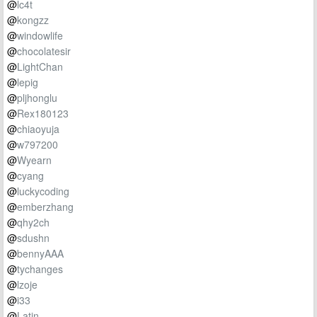
@
lc4t
@
kongzz
@
windowlife
@
chocolatesir
@
LightChan
@
lepig
@
pljhonglu
@
Rex180123
@
chiaoyuja
@
w797200
@
Wyearn
@
cyang
@
luckycoding
@
emberzhang
@
qhy2ch
@
sdushn
@
bennyAAA
@
tychanges
@
lzoje
@
i33
@
Latin