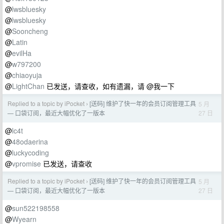
@
lwsbluesky
@
lwsbluesky
@
Sooncheng
@
Latin
@
evilHa
@
w797200
@
chiaoyuja
@
LightChan
已发送，请查收，如有遗漏，请 @我一下
Replied to a topic by iPocket
[送码] 维护了快一年的会员订阅管理工具
5 月
›
27 日
— 口袋订阅，最近大幅优化了一版本
@
lc4t
@
48odaerina
@
luckycoding
@
vpromise
已发送，请查收
Replied to a topic by iPocket
[送码] 维护了快一年的会员订阅管理工具
5 月
›
27 日
— 口袋订阅，最近大幅优化了一版本
@
sun522198558
@
Wyearn