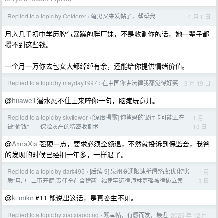
Replied to a topic by Colderer
龟男又来发帖了，帮帮我
4 月 1 日
›
月入几千初中学历脾气暴躁的胖厂妹，不是收割你的话，她一辈子都
攒不到这些钱。
一个月一万你去包女大都绰绰有余，还能给你提供情绪价值。
Replied to a topic by mayday1997
在中国你讲法律我都觉得好笑
3 月 19 日
›
@
huaweii
潜水忍不住上来啐你一句，脑瘫玩意儿。
Replied to a topic by skyflower
[深度揭露] 你爸妈的银行卡可能正在
1 月
›
13 日
被"偷钱"——保险灰产的精密收割术
@
AnnaXia
强硬一点，要求必须全额退，不然就投诉到保监会，我爸
的发现的时候已经扣一年多，一样退了。
Replied to a topic by dark495
[后续 9] 泉州联通限速所谓整改:优化"劣
1 月
›
3 日
质"用户 | 二审开庭:责任全在合建商 | 福建宇迈律师林梦瑶被律协立案
@
kumiko
#11 能说出这话，是真畜生不如。
Replied to a topic by xiaoxiaodong
观🐢帖，有感而发，最近
2025 年 12 月
›