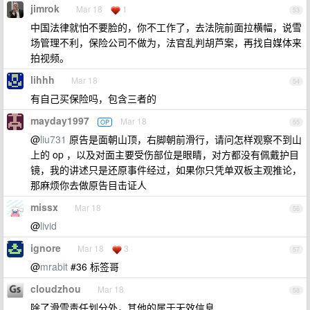
jimrok
Mar 18
1
53
中国法律就怕不要脸的，你不工作了，去法院前面拉横幅，说雪
场管理不利，保险公司不做为，法官乱判胡芦案，再找自媒体来
拍视频。
lihhh
Mar 18
54
有自己买保险吗，包含三者的
mayday1997
Mar 18
OP
55
@
liu731
原告是面朝山顶，右脚朝前滑行，请问怎样观察不到山
上的 op ，以及对面主要受伤部位是眼睛，对方都没有佩戴护目
镜，我的讲述只是还原事件经过，如果你只凭单双板主观推论，
那麻烦你去做原告目击证人
missx
Mar 18
56
@
livid
ignore
Mar 18
3
57
@
mrabit
#36 标签哥
cloudzhou
Mar 18
58
除了滑雪责任划分外，其他的属于无效信息