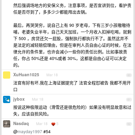
然后强调场地方的安保义务，注意事项，是否宣讲到位，看护责
任是否尽到了，多多少少都能甩出去锅。
最后，再哭哭穷，说自己上有 90 岁老母，下有三岁小孩嗷嗷待
哺，老婆失业半年，自己天天加班，一个月收入扣掉吃喝，就剩
下 500 ，房贷还欠一屁股，强制执行都执行不了。虽然这并不
是法定的减轻赔偿理由，但是在审判人员自由心证的时候，在法
律允许的条件里，也许会减小一些你的责任比例。比如事故责
任，你占 50%还是 40%或者 30%，这都是自由心证可以决定
的。
XuHuan1025
Mar 18
60
法官有好有坏,我在上海证据提完了 法官全程怼被告 我都不用开
口
jybox
Mar 18
61
按说这种极限运动（滑雪还是很危险的）如果没有明显故意和过
失，应该自担风险。
Nasdaq
Mar 18
5
62
@
mayday1997
#54