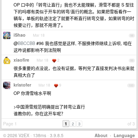
OP 口中的「转弯让直行」我也不太能理解，滑雪不都是 S 型往
下的吗哪有类似于开车的转弯/直行的概念。如果把雪板看作一
辆车，单板的轨迹注定了就要不断直行转弯交替，如果转弯的时
候要让行，那就不用滑了。
iShao
Mar 18
98
@
BBCCBB
#96 我也感觉是这样, 不服换律师继续上诉呗, 咱在
这咋说都影响不到法院啊
xiaofire
Mar 18
2
99
很多重要的点没说，也没有证据，等判完了直接发判决书出来就
真相大白了
kristofer
Mar 18
9
100
OP 你滑雪啥水平啊
>中国滑雪规范明确提出了转弯让直行
谁教你的，你在这开车呢？
Page 1
1
of 3
2
3
© 2026 V2EX · 138ms · 3.9.8.5
About
·
Language