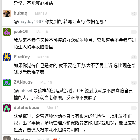
异常，不能算心脏病
hubaq
Mar 18
45
@
mayday1997
你提到的‘转弯让直行’依据在哪？
jackOff
Mar 18
46
我从来不参与这种不可控的群众娱乐项目，鬼知道会不会参与进
陌生人的事故赔偿里
FireKey
Mar 18
47
如果你觉得自己是对的,就不要吃压力.大不了再上诉,总比现在给
钱以后后悔了强.
ZAN0029
Mar 18
48
@
gotOwt
是这样的没理就造谣，OP 说到底就是不愿意赔自己
撞的人，那么就当老赖呗，反正都不要脸了
datahubauc
Mar 18
49
认倒霉吧，滑雪这项运动本身具有很大的危险性，场地又不正
规，出了事情，场地管理方和保险肯定能甩锅就甩锅，能扯皮就
扯皮，普通人根本耗不起精力和时间。
Nasdaq
Mar 18
21