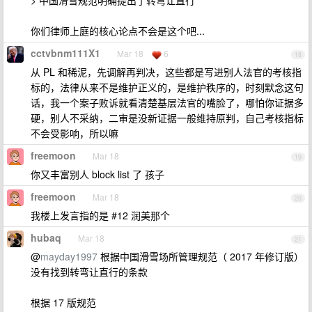
> 中国滑雪规范明确提出了转弯让直行
你们律师上庭的核心论点不会是这个吧...
cctvbnm111X1
Mar 18
6
18
从 PL 和稀泥，先调解再判决，这些都是写进别人法官的考核指
标的，法律从来不是维护正义的，是维护秩序的，时刻默念这句
话，我一个案子败诉就看清楚基层法官的嘴脸了，哪怕你证据多
硬，别人不采纳，二审是没新证据一般维持原判，自己考核指标
不会受影响，所以嘛
freemoon
Mar 18
19
你又丰富别人 block list 了 孩子
freemoon
Mar 18
20
我楼上发言指的是 #12 润美那个
hubaq
Mar 18
21
@
mayday1997
根据中国滑雪场所管理规范（ 2017 年修订版）
没有找到转弯让直行的条款
根据 17 版规范