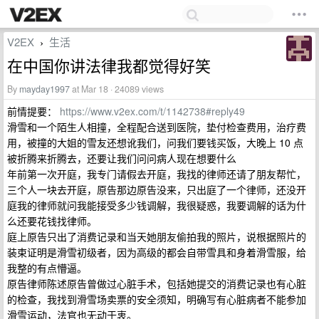
V2EX
生活
›
在中国你讲法律我都觉得好笑
By
mayday1997
at Mar 18 · 24089 views
前情提要：
https://www.v2ex.com/t/1142738#reply49
滑雪和一个陌生人相撞，全程配合送到医院，垫付检查费用，治疗费
用，被撞的大姐的雪友还想讹我们，问我们要钱买饭，大晚上 10 点
被折腾来折腾去，还要让我们问问病人现在想要什么
年前第一次开庭，我专门请假去开庭，我找的律师还请了朋友帮忙，
三个人一块去开庭，原告那边原告没来，只出庭了一个律师，还没开
庭我的律师就问我能接受多少钱调解，我很疑惑，我要调解的话为什
么还要花钱找律师。
庭上原告只出了消费记录和当天她朋友偷拍我的照片，说根据照片的
装束证明是滑雪初级者，因为高级的都会自带雪具和身着滑雪服，给
我整的有点懵逼。
原告律师陈述原告曾做过心脏手术，包括她提交的消费记录也有心脏
的检查，我找到滑雪场卖票的安全须知，明确写有心脏病者不能参加
滑雪运动，法官也无动于衷。