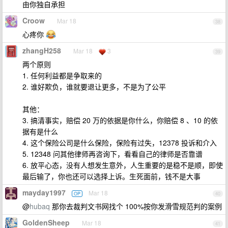
由你独自承担
Croow
Mar 18
38
心疼你
zhangH258
Mar 18
3
39
两个原则
1. 任何利益都是争取来的
2. 谁好欺负，谁就要退让更多，不是为了公平
其他：
3. 搞清事实，赔偿 20 万的依据是你什么，你赔偿 8 、10 的依
据有是什么
4. 这个保险公司是什么保险，保险有过失，12378 投诉和介入
5. 12348 问其他律师再咨询下，看看自己的律师是否靠谱
6. 放平心态，没有人想发生意外，人生重要的是稳不是顺，即使
最后输了，你也还可以选择上诉。生死面前，钱不是大事
mayday1997
Mar 18
OP
40
@
hubaq
那你去裁判文书网找个 100%按你发滑雪规范判的案例
GoldenSheep
Mar 18
41