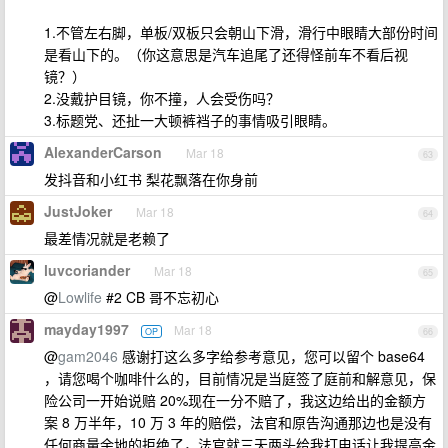
1.不管左右脚，单板/双板只会朝山下滑，滑行中眼睛大部份时间
是看山下的。（你这意思是汽车追尾了还得怪前车不看后视
镜？）
2.没戴护目镜，你不撞，人会受伤吗？
3.标题党、还扯一大顿裤裆子的事情吸引眼睛。
AlexanderCarson
Mar 18
63
发抖音和小红书 梨花飘落在你身前
JustJoker
Mar 18
64
最差情况就是老赖了
luvcoriander
Mar 18
65
@
Lowlife
#2 CB 哥不忘初心
mayday1997
Mar 18
OP
66
@
gam2046
感谢打这么多字给参考意见，您可以留个 base64
，请您喝个咖啡什么的，目前情况是当庭签了庭前和解意见，保
险公司一开始说赔 20%现在一分不赔了，我这边给出的金额方
案 8 万半年，10 万 3 年的赔偿，法官和原告沟通那边也是没有
任何商量余地的拒绝了，法官就三天两头给我打电话让我提高金