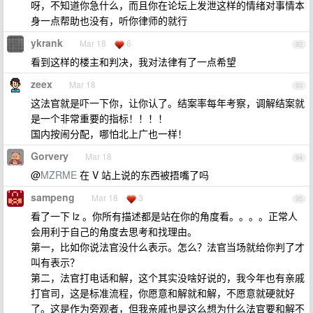
呀，不知道你急什么，而且你在论坛上发泄这样的情绪对事情本
身一点帮助也没有，听你律师的就行
ykrank
Mar 18
6
92
看到这样的楼主和判决，我对法律有了一点希望
zeex
Mar 18
93
这法官就是吓一下你，让你认了。结案率每年考察，调解结案就
是一个非常重要的指标！！！！
国内按闹分配，哪怕北上广也一样！
Gorvery
Mar 18
94
@
MZRME
在 V 站上说的东西被捂嘴了吗
sampeng
Mar 18
3
95
看了一下 lz 。你所有描述都是站在你的角度看。。。。正常人
会用利于自己的角度去思考和找理由。
第一，比如你说法官没什么表示。怎么？法官当场就给你判了才
叫有表示？
第二，法官打电话和解，这个其实没啥好说的，我今年也有亲戚
打官司，这是标准流程，你愿意和解就和解，不愿意就硬就好
了。这是作为旁观者，但我亲戚也是这么想为什么法官要和解不