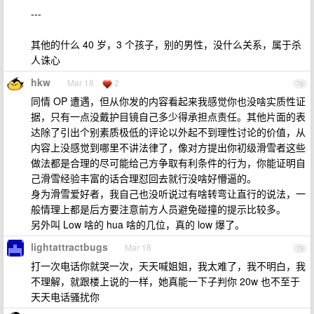
---
其他的什么 40 岁，3 个孩子，别的男性，没什么关系，属于杀
人诛心
hkw
Mar 18
2
78
同情 OP 遭遇，但从你发的内容看起来我感觉你也没啥实质性证
据，只有一点没戴护目镜自己多少得承担点责任。其他片面的表
达除了引出个别素质极低的评论以外起不到理性讨论的价值，从
内容上没感觉到哪里不讲法律了，像对方提出你初级滑雪者这些
做法都是合理的尽可能给己方争取有利条件的行为，你能证明自
己滑雪经验丰富的话合理怼回去就行没啥好懵逼的。
身为滑雪爱好者，我自己也没听说过有啥转弯让直行的说法，一
般情理上都是后方要注意前方人员避免碰撞的提示比较多。
另外叫 Low 啥的 hua 啥的几位，真的 low 爆了。
lightattractbugs
Mar 18
79
打一次电话你就哭一次，天天喊姐姐，我太难了，我不明白，我
不理解，就跟楼上说的一样，她真能一下子判你 20w 也不至于
天天电话骚扰你