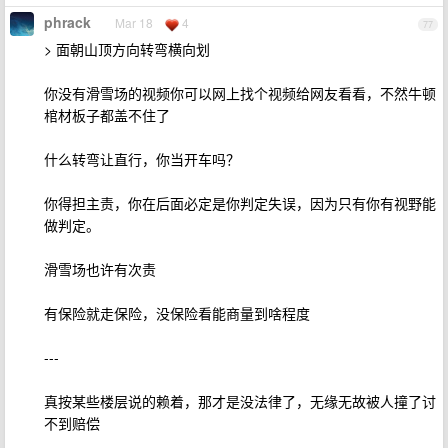
phrack
Mar 18
4
77
> 面朝山顶方向转弯横向划
你没有滑雪场的视频你可以网上找个视频给网友看看，不然牛顿
棺材板子都盖不住了
什么转弯让直行，你当开车吗？
你得担主责，你在后面必定是你判定失误，因为只有你有视野能
做判定。
滑雪场也许有次责
有保险就走保险，没保险看能商量到啥程度
---
真按某些楼层说的赖着，那才是没法律了，无缘无故被人撞了讨
不到赔偿