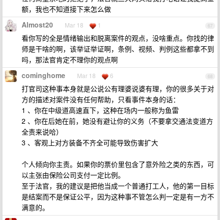
额，我也不知道接下来怎么做
Almost20
Mar 18
1
67
看你写的全是情绪输出和脱离案件的观点，没啥重点。你找的律
师是干啥的啊，该举证举证啊，条例、视频、判例这些都拿不到
吗，那法官肯定不理你的观点啊
cominghome
Mar 18
6
68
打官司这种事本身就是公说公有理婆说婆有理，你的很多关于对
方的描述对案件没有任何帮助，只看事件本身的话：
1 、你在中级道高速直下，这种在场内一般称为鱼雷
2 、你在后她在前，她没有避让你的义务（不要拿交通法变道方
全责来说哈）
3 、客观上对方装备不齐全可能导致伤害扩大
个人倾向你主责。如果你的票价里包含了意外险之类的东西，可
以主张由保险公司支付一定比例。
至于法官，我的建议是把他当成一个普通打工人，他的第一目标
是结案而不是保证公平，因为这种事不管怎么判一定是有一方不
满意的。