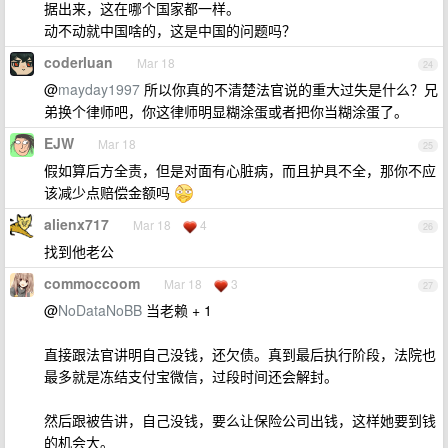
据出来，这在哪个国家都一样。
动不动就中国啥的，这是中国的问题吗？
coderluan
Mar 18
24
@
mayday1997
所以你真的不清楚法官说的重大过失是什么？兄
弟换个律师吧，你这律师明显糊涂蛋或者把你当糊涂蛋了。
EJW
Mar 18
25
假如算后方全责，但是对面有心脏病，而且护具不全，那你不应
该减少点赔偿金额吗
alienx717
Mar 18
4
26
找到他老公
commoccoom
Mar 18
3
27
@
NoDataNoBB
当老赖 + 1
直接跟法官讲明自己没钱，还欠债。真到最后执行阶段，法院也
最多就是冻结支付宝微信，过段时间还会解封。
然后跟被告讲，自己没钱，要么让保险公司出钱，这样她要到钱
的机会大。