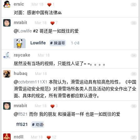
ersic
Mar 18
1
32
对面：感谢中国有法律🙏
mrabit
Mar 18
7
33
@
Lowlife
#2 哥还是一如既往的爱
raycake
Mar 18
34
居然没有当场的视频，只能找人证了= =。。。。
hubaq
Mar 18
35
@
cctvbnm111X1
本院认为，滑雪运动具有较高危险性，《中国
滑雪运动安全规范》对滑雪场所各类人员及活动的安全作出了全
面、具体的规定，所有滑雪者都应默认遵守。
mrabit
Mar 18
3
36
@
ff521
而你 我的朋友 和操逼哥一样 也是一如既往的爱
ntdll
Mar 18
12
37