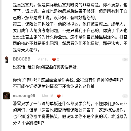
是直接宣判。但是实际最后宣判时说的非常清楚，你不满意，也
写了，请上诉。亲戚也是抱怨最后结果不够好，但是所有利于自
己的证据都是嘴上说，没证据，有啥好抱怨的。
第三，保险公司也躲了，他躲得掉么，他在被告席上。成年人，
要用成年人角度考虑问题，不是只看利于自己的。你搞了半天也
没说法官主张的为什么你全责。这不是你自己稀里糊涂么。打官
司的核心不就是提出问题，然后看你能不能反驳，那是法官，不
是青天大老爷。
BBCCBB
Mar 18
2
96
说实话, 我对你的描述的真实性存疑.
你请了律师吗? 这里面全是你再说, 全程没有你律师的参与吗?
不可能在证据确凿的情况下还像你说的这样扯
marcong95
Mar 18
1
97
滑雪只学了一节课的单板还什么都没学会的，不懂你们那么专业
的用词，但是「原告也把雪场和保险公司告了」这是标准操作，
也不知道你哪里觉得搞笑。假设如果你不是全责的话，难道原告
分 3 个案件告吗？