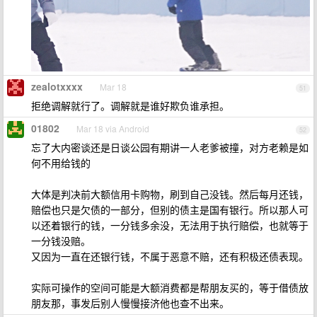
zealotxxxx
Mar 18
51
拒绝调解就行了。调解就是谁好欺负谁承担。
01802
Mar 18 via Android
52
忘了大内密谈还是日谈公园有期讲一人老爹被撞，对方老赖是如
何不用给钱的
大体是判决前大额信用卡购物，刷到自己没钱。然后每月还钱，
赔偿也只是欠债的一部分，但别的债主是国有银行。所以那人可
以还着银行的钱，一分钱多余没，无法用于执行赔偿，也就等于
一分钱没赔。
又因为一直在还银行钱，不属于恶意不赔，还有积极还债表现。
实际可操作的空间可能是大额消费都是帮朋友买的，等于借债放
朋友那，事发后别人慢慢接济他也查不出来。