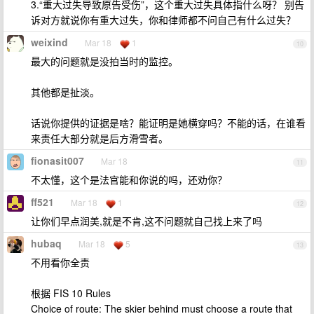
3.“重大过失导致原告受伤”，这个重大过失具体指什么呀？ 别告
诉对方就说你有重大过失，你和律师都不问自己有什么过失？
weixind
Mar 18
1
10
最大的问题就是没拍当时的监控。
其他都是扯淡。
话说你提供的证据是啥？能证明是她横穿吗？不能的话，在谁看
来责任大部分就是后方滑雪者。
fionasit007
Mar 18
11
不太懂，这个是法官能和你说的吗，还劝你？
ff521
Mar 18
1
12
让你们早点润美,就是不肯,这不问题就自己找上来了吗
hubaq
Mar 18
5
13
不用看你全责
根据 FIS 10 Rules
Choice of route: The skier behind must choose a route that