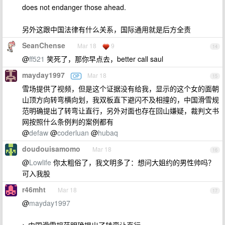
does not endanger those ahead.
另外这跟中国法律有什么关系，国际通用就是后方全责
SeanChense
Mar 18
9
14
@
ff521
笑死了，那你早点去，better call saul
mayday1997
Mar 18
OP
15
雪场提供了视频，但是这个证据没有给我，显示的这个女的面朝
山顶方向转弯横向划，我双板直下避闪不及相撞的，中国滑雪规
范明确提出了转弯让直行，另外对面也存在回山嫌疑，裁判文书
网按照什么条例判的案例都有
@
defaw
@
coderluan
@
hubaq
doudouisamomo
Mar 18
16
@
Lowlife
你太粗俗了，我文明多了：想问大姐约的男性帅吗？
可入我股
r46mht
Mar 18
17
@
mayday1997