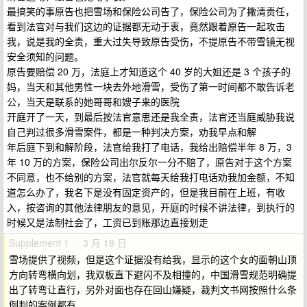
最搞笑的事原告也把雪场和保险公司告了，保险公司为了撇清责任，
看到法官对与我们这边的证据都无动于衷，竟然跟着原告一起攻击
我，说是我的全责，重大过失导致原告受伤，不提原告不带雪镜无视
安全须知的问题。
原告要赔偿 20 万，法庭上才知道这个 40 岁的大姐还是 3 个孩子的
妈，当天和其他男性一块去外地滑雪，受伤了第一时间都不敢告诉老
公，当天是联系的她哥哥和嫂子来的医院
开庭开了一天，到最后按法官意思还是我全责，法官还当庭威胁我说
自己判过很多滑雪案件，都是一种判决方案，劝我早点和解
年后庭下到和解阶段，法官给我打了电话，我给出赔偿半年 8 万，3
年 10 万的方案，保险公司出尔反尔一分不赔了，原告对于这个方案
不同意，也不给别的方案，法官就每天给我打电话劝我加金额，不知
道怎么办了，我名下是没有固定资产的，但是我目前在上班，有收
入，按咨询的其他法律朋友的意见，开庭的时候不讲法律，到执行的
时候又是法制社会了，工资已到账那边直接划走
Supplement 1 · 3 月 18 日
雪场提供了视频，但是这个证据没有给我，显示的这个女的面朝山顶
方向转弯横向划，我双板直下避闪不及相撞的，中国滑雪规范明确提
出了转弯让直行，另外对面也存在回山嫌疑，裁判文书网按照什么条
例判的案例都有