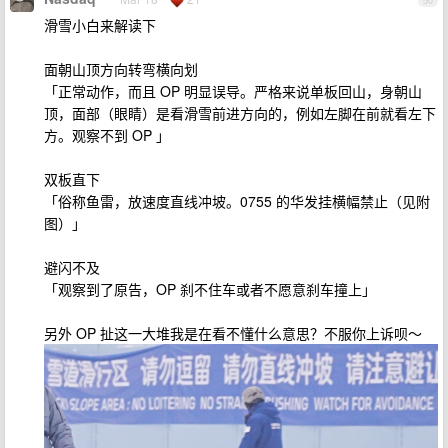
50
滑雪小白来解读下
面朝山顶方向转弯横向划
「正常动作，而且 OP 明显误导。严格来说单板回山，身朝山
顶，面部（眼睛）是看滑雪前进方向的，例如左脚在前就看左下
方。观察不到 OP 」
双板直下
「俗称鱼雷，放速度直线冲坡。0755 的华发挂横幅禁止（见附
图）」
避闪不及
「观察到了原告，OP 刹不住车或者不愿意刹车撞上」
另外 OP 扯这一大堆我是在看不懂什么意思？不服你上诉呗～