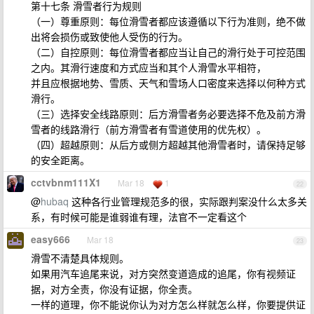
第十七条 滑雪者行为规则
（一）尊重原则：每位滑雪者都应该遵循以下行为准则，绝不做
出将会损伤或致使他人受伤的行为。
（二）自控原则：每位滑雪者都应当让自己的滑行处于可控范围
之内。其滑行速度和方式应当和其个人滑雪水平相符，
并且应根据地势、雪质、天气和雪场人口密度来选择以何种方式
滑行。
（三）选择安全线路原则：后方滑雪者务必要选择不危及前方滑
雪者的线路滑行（前方滑雪者有雪道使用的优先权）。
（四）超越原则：从后方或侧方超越其他滑雪者时，请保持足够
的安全距离。
cctvbnm111X1
Mar 18
1
22
@
hubaq
这种各行业管理规范多的很，实际跟判案没什么太多关
系，有时候可能是谁弱谁有理，法官不一定看这个
easy666
Mar 18
23
滑雪不清楚具体规则。
如果用汽车追尾来说，对方突然变道造成的追尾，你有视频证
据，对方全责，你没有证据，你全责。
一样的道理，你不能说你认为对方怎么样就怎么样，你要提供证