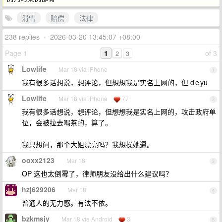
滑雪
赔偿
法律
238 replies
•
2026-03-20 13:45:07 +08:00
Page 1
1
of 3
2
3
Lowlife
Mar 18 via iPhone
1
我有很多话想说，想评论，但想想我是实名上网的，但 d e yu
Lowlife
Mar 18 via iPhone
77
2
我有很多话想说，想评论，但想想我是实名上网的，攻击政府单
位，会被拉去喝茶的，算了。
我只想问，那个大姐漂亮吗？我想操她逼。
ooxx2123
Mar 18
3
OP 这也太倒霉了，律师朋友没给出什么建议吗？
hzj629206
Mar 18
4
普通人的无力感。有法不依。
bzkmsjy
Mar 18 via Android
3
5