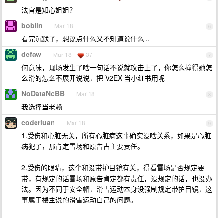
法官是知心姐姐？
boblin
Mar 18
6
看完沉默了，想说点什么又不知道说什么...
defaw
Mar 18
37
7
何意味，现场发生了啥一句话不说就攻击上了，你怎么撞得她怎
么滑的怎么不展开说说，把 V2EX 当小红书用呢
NoDataNoBB
Mar 18
8
我选择当老赖
coderluan
Mar 18
9
1.受伤和心脏无关，所有心脏病这事确实没啥关系，如果是心脏
病犯了，那肯定雪场和原告占主要责任。
2.受伤的眼睛，这个和没带护目镜有关，得看雪场是否规定要
带，有规定的话雪场和原告肯定都有责任，没规定的话，也没办
法。因为不同于安全帽，滑雪运动本身没强制规定带护目镜，这
事属于楼主说的滑雪运动自己的问题。