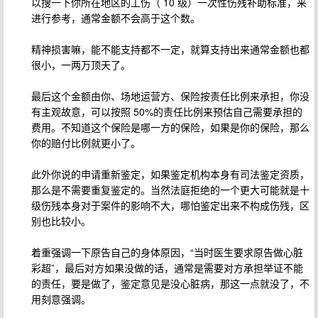
以搜一下你所在地区的工伤（ 10 级）一次性伤残补助标准，来
进行参考，通常金额不会高于这个数。
精神损害嘛，能不能支持都不一定，就算支持出来通常金额也都
很小，一两万顶天了。
最后这个金额由你、场地运营方、保险按责任比例来承担，你没
有主观故意，可以按照 50%的责任比例来预估自己需要承担的
费用。不知道这个保险是哪一方的保险，如果是你的保险，那么
你的赔付比例就更小了。
此外你说的申请重新鉴定，如果鉴定机构本身有司法鉴定资质，
那么是不需要重复鉴定的。当然法庭拒绝的一个更大可能就是十
级伤残本身对于案件的影响不大，哪怕鉴定出来不构成伤残，区
别也比较小。
着重强调一下原告自己的身体原因，“当时医生要求原告做心脏
彩超”，最后对方如果没做的话，通常是需要对方承担举证不能
的责任，要是做了，鉴定意见是没心脏病，那这一点就没了，不
用刻意强调。