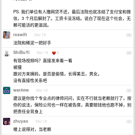
PS. 我们单位有人撸网贷不还，最后法院也就冻结了支付宝和微
信，3 个月后解封了。工资卡没冻结。说白了现在这个社会，无
赖可能活的更滋润。
rxswift
Mar 18
28
法院和稀泥一把好手
ShiBuYi
Mar 18
8
29
有现场视频吗？直接发来看一看
被撞
跟对方来姨妈，是否是偷情，长得美丑，男女。
没有直接性关系吧
wat4me
Mar 18
30
建议是你找个专业点的律师问问，实在不行就当老赖就行了，按
你的说法，保险公司也一样在被告席，真要赔钱他也跑不掉，别
把责任全背身上
zhuyao
Mar 18
31
楼上说得对，当老赖