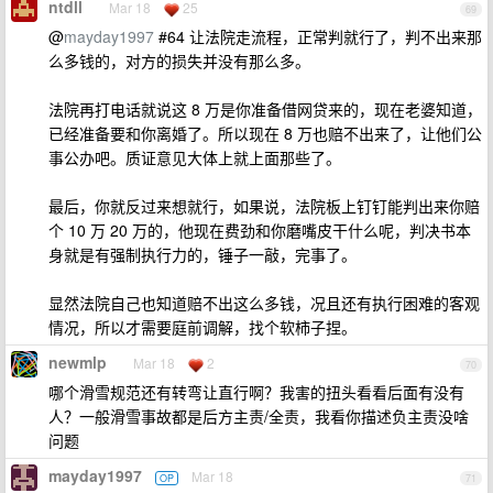
ntdll
Mar 18
25
69
@
mayday1997
#64 让法院走流程，正常判就行了，判不出来那
么多钱的，对方的损失并没有那么多。
法院再打电话就说这 8 万是你准备借网贷来的，现在老婆知道，
已经准备要和你离婚了。所以现在 8 万也赔不出来了，让他们公
事公办吧。质证意见大体上就上面那些了。
最后，你就反过来想就行，如果说，法院板上钉钉能判出来你赔
个 10 万 20 万的，他现在费劲和你磨嘴皮干什么呢，判决书本
身就是有强制执行力的，锤子一敲，完事了。
显然法院自己也知道赔不出这么多钱，况且还有执行困难的客观
情况，所以才需要庭前调解，找个软柿子捏。
newmlp
Mar 18
2
70
哪个滑雪规范还有转弯让直行啊？我害的扭头看看后面有没有
人？一般滑雪事故都是后方主责/全责，我看你描述负主责没啥
问题
mayday1997
Mar 18
OP
71