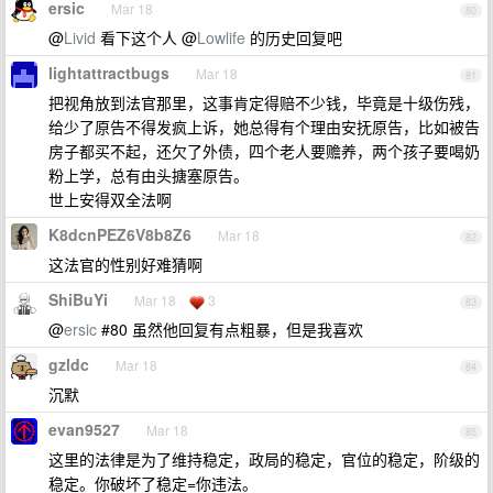
ersic
Mar 18
80
@
Livid
看下这个人 @
Lowlife
的历史回复吧
lightattractbugs
Mar 18
81
把视角放到法官那里，这事肯定得赔不少钱，毕竟是十级伤残，
给少了原告不得发疯上诉，她总得有个理由安抚原告，比如被告
房子都买不起，还欠了外债，四个老人要赡养，两个孩子要喝奶
粉上学，总有由头搪塞原告。
世上安得双全法啊
K8dcnPEZ6V8b8Z6
Mar 18
82
这法官的性别好难猜啊
ShiBuYi
Mar 18
3
83
@
ersic
#80 虽然他回复有点粗暴，但是我喜欢
gzldc
Mar 18
84
沉默
evan9527
Mar 18
85
这里的法律是为了维持稳定，政局的稳定，官位的稳定，阶级的
稳定。你破坏了稳定=你违法。