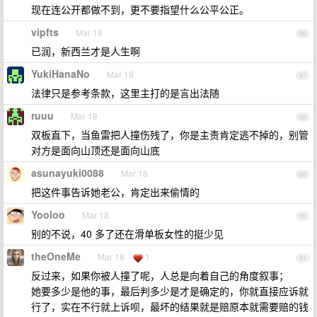
现在连公开都做不到，更不要指望什么公平公正。
vipfts
Mar 18
86
已润，新西兰才是人生啊
YukiHanaNo
Mar 18
87
法律只是参考条款，这里主打的是言出法随
ruuu
Mar 18
88
双板直下，当鱼雷把人撞伤残了，你是主责肯定逃不掉的，别管
对方是面向山顶还是面向山底
asunayuki0088
Mar 18
89
把这件事告诉她老公，肯定出来偷情的
Yooloo
Mar 18
90
别的不说，40 多了还在滑单板女性的挺少见
theOneMe
Mar 18
1
91
反过来，如果你被人撞了呢，人总是向着自己的角度叙事；
她要多少是他的事，最后判多少是才是确定的，你就直接应诉就
行了，实在不行就上诉呗，最坏的结果就是赔原本就需要赔的钱