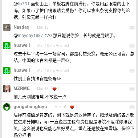
@
liu731
面朝山上，单板右脚在前滑行，你是用屁眼看的山下
吗，如果带了护目镜眼睛会受伤？你可以拿出条例支撑你的论
据，别像无赖一样抬杠
Nasdaq
Mar 18
72
@
mayday1997
#70 那只能说你脸上长的就是屁眼了。
huaweii
Mar 18 via Android
73
过去十年平均一年一场官司，都是利益交换，毫无公正可言。总
结，中国的法官去都是一群🐶。
huaweii
Mar 18 via Android
74
性别上盲猜法官是条母🐶
MZRME
Mar 18
1
75
前几天刚被捂嘴 不敢说一点
gongchangluyu
Mar 18
1
76
后撞前赔偿是肯定的，剩下就是怎么博弈了，把涉及到的各方都
拉进来分摊呗，up 一直说苦主也有责任但是法院不理睬你法我
笑，这么说说也只能心里好受点，重点还是放在拉雪场、保险下
场分担吧