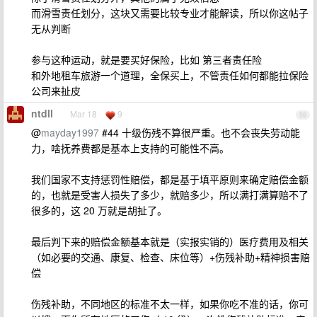
而滑雪责任划分，这块又需要比较专业才能解读，所以你这帖子
无从判断
参与这种运动，就是要买好保险，比如 第三者责任险
和外地租车旅游一个道理，全保买上，不管责任如何都能拉保险
公司来扯皮
ntdll
Mar 18
9
59
@
mayday1997
#44 十级伤残不算很严重。也不会丧失劳动能
力，啥抚养费都是基本上支持的可能性不高。
我们国家不支持惩罚性赔偿，都是基于填平原则来确定赔偿金额
的，也就是受害人损失了多少，就赔多少，所以满打满算赔不了
很多的，这 20 万就是胡扯了。
最后判下来的赔偿金额基本就是（实报实销的）医疗费用及相关
（如必要的交通、康复、检查、床位等）+伤残补助+精神损害赔
偿
伤残补助，不同地区的标准不太一样，如果你吃不准的话，你可