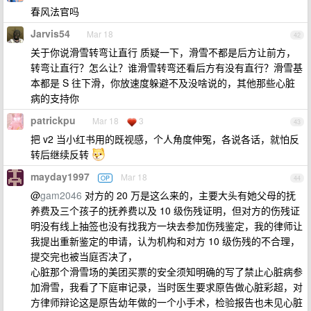
春风法官吗
Jarvis54
Mar 18
42
关于你说滑雪转弯让直行 质疑一下，滑雪不都是后方让前方，
转弯让直行？怎么让？谁滑雪转弯还看后方有没有直行？滑雪基
本都是 S 往下滑，你放速度躲避不及没啥说的，其他那些心脏
病的支持你
patrickpu
Mar 18
3
43
把 v2 当小红书用的既视感，个人角度伸冤，各说各话，就怕反
转后继续反转
mayday1997
Mar 18
OP
44
@
gam2046
对方的 20 万是这么来的，主要大头有她父母的抚
养费及三个孩子的抚养费以及 10 级伤残证明，但对方的伤残证
明没有线上抽签也没有找我方一块去参加伤残鉴定，我的律师让
我提出重新鉴定的申请，认为机构和对方 10 级伤残的不合理，
提交完也被当庭否决了，
心脏那个滑雪场的美团买票的安全须知明确的写了禁止心脏病参
加滑雪，我看了下庭审记录，当时医生要求原告做心脏彩超，对
方律师辩论这是原告幼年做的一个小手术，检验报告也未见心脏