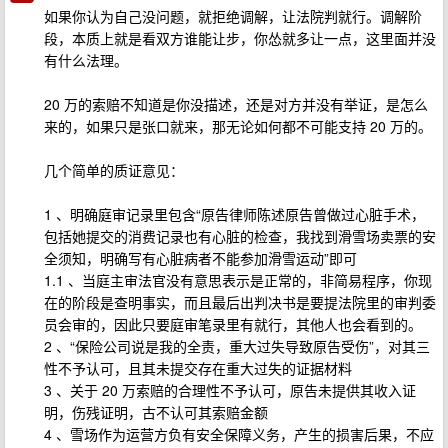
如果你认为自己没问题，就拒绝调解，让法院判就行。调解阶
段，本质上就是看双方谁能让步，你怂就多让一点，这里面并没
有什么法理。
20 万的索赔不知道是你没描述，还是对方并没有举证，是怎么
来的，如果只是张口就来，那无论如何都不可能支持 20 万的。
几个简单的质证意见：
1 、明确庭审记录里包含“原告律师陈述原告曾做过心脏手术，
包括她提交的消费记录也有心脏的检查，我找到滑雪场卖票的安
全须知，明确写有心脏病者不能参加滑雪运动”即可
1.1 、当庭主审法官没有意思表示是正常的，非简易程序，你现
在的阶段是查明事实，而且最后出判决书是要提法院里的审判委
员会审的，因此只要庭审笔录里有就行，其他人也会看到的。
2 、“保险公司说是我的全责，重大过失导致原告受伤”，对其三
性不予认可，且其未提交存在重大过失的证据材料
3 、关于 20 万索赔的合理性不予认可，原告未提供其收入证
明，伤残证明，古不认可其索赔金额
4 、雪场作为运营方负有安全保障义务，产生的损害后果，不应