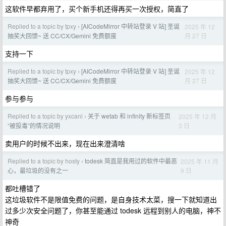
这软件早都弃用了，买个新手机还得再买一次授权，简直了
Replied to a topic by tpxy
[AICodeMirror 中转站登录 V 站] 圣诞
2025 年 12
›
月 27 日
抽奖大回馈~ 送 CC/CX/Gemini 免费额度
支持一下
Replied to a topic by tpxy
[AICodeMirror 中转站登录 V 站] 圣诞
2025 年 12
›
月 27 日
抽奖大回馈~ 送 CC/CX/Gemini 免费额度
参与参与
Replied to a topic by yxcanl
关于 wetab 和 infinity 新标签页
2025 年 12 月
›
3 日
“被投毒”的情况说明
卖用户的时候不出来，现在出来澄清啥
Replied to a topic by hosty
todesk 简直是我用过的软件中最恶
2025 年 11 月
›
9 日
心，最垃圾的没有之一
都吐槽错了
这垃圾软件不是限值免费的问题，是自身技术太菜，搜一下就知道出
过多少次安全问题了，你甚至能通过 todesk 远程到别人的电脑，神不
神奇