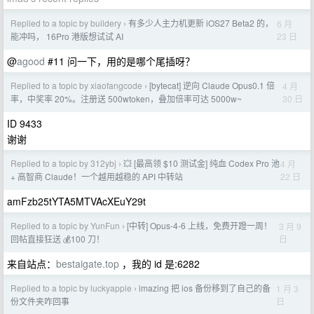
Replied to a topic by buildery
有多少人主力机更新 iOS27 Beta2 的，
6 月
›
23 日
能冲吗， 16Pro 港版想试试 AI
@
agood
#11 问一下，用的是哪个尾插呀？
Replied to a topic by xiaofangcode
[bytecat] 逆向 Claude Opus0.1 倍
4 月
›
30 日
率，中奖率 20%。注册送 500wtoken，叠加倍率可达 5000w~
ID 9433
谢谢
Replied to a topic by 312ybj
💥 [最高领 $10 测试金] 纯血 Codex Pro 池
4 月
›
22 日
+ 高智商 Claude！一个越用越稳的 API 中转站
amFzb25tYTA5MTVAcXEuY29t
Replied to a topic by YunFun
[中转] Opus-4-6 上线，免费开蹬一周！
3 月 9
›
日
回帖直接狂送 💰100 刀！
来自站点：
bestaigate.top
，我的 id 是:6282
Replied to a topic by luckyapple
imazing 把 ios 备份移到了自己的备
1 月 3
›
日
份文件夹咋回事