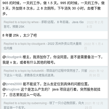
965 的时候，一天的工作，做 1.5 天。995 的时候，一天的工作，做
3 天，外加倒 8 次水，上 8 次厕所，下午消失 30 小时，去楼下散
步。
Replied to a topic by whee
求职/远程， 8 年后端， Java /Go
2022 年 2 月
›
8 日
皆可，预期 25K
8 年要 25k ，太少了吧
Replied to a topic by cloudgank
2022 苏州外资公司大量岗
2022 年 1 月 4
›
日
位内推
@
cloudgank
楼主，我添加你了，你没同意。是不是需要备注一下，
我是 v 友，或者有什么其他的暗号。
Replied to a topic by liufude66
项目运行过程中突然挂了，只留
2021 年 12
›
月 30 日
下这么一句话，求教各位大佬指点迷津。
@
jones2000
能不能说下，怎么去定位到具体的问题位置。
@
snuglove
这个是怎么产生的？ java 项目运行着，突然服务就挂
了，日志里就这么一句话。
Replied to a topic by oubenruing
领了一只小边牧回家，向大
2021 年 12 月
›
23 日
家征询一个名字。