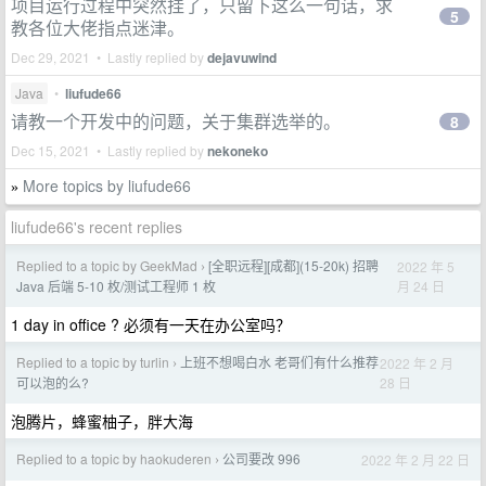
项目运行过程中突然挂了，只留下这么一句话，求
5
教各位大佬指点迷津。
Dec 29, 2021 • Lastly replied by
dejavuwind
Java
•
liufude66
请教一个开发中的问题，关于集群选举的。
8
Dec 15, 2021 • Lastly replied by
nekoneko
More topics by liufude66
»
liufude66's recent replies
Replied to a topic by GeekMad
[全职远程][成都](15-20k) 招聘
2022 年 5
›
月 24 日
Java 后端 5-10 枚/测试工程师 1 枚
1 day in office ? 必须有一天在办公室吗？
Replied to a topic by turlin
上班不想喝白水 老哥们有什么推荐
2022 年 2 月
›
28 日
可以泡的么?
泡腾片，蜂蜜柚子，胖大海
Replied to a topic by haokuderen
公司要改 996
2022 年 2 月 22 日
›