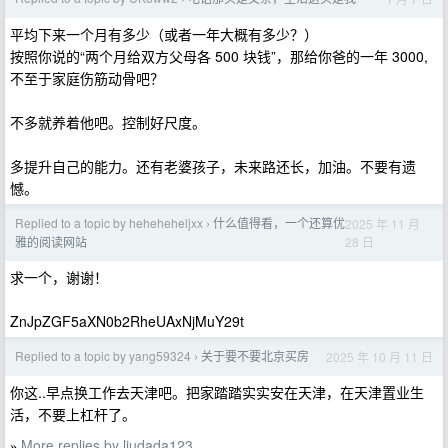
平均下来一个月有多少（或者一年大概有多少？）
按照你说的“两个月给双方父母各 500 块钱”，那给你爸的一年 3000,
不至于家庭伤筋动骨吧？
不多就养着他吧。控制好尺度。
多提升自己的能力。还有老婆孩子，未来路还长，加油。不要有遗
憾。
Replied to a topic by heheheheljxx
什么值得看，一个还算优
2025 年 11 月
›
28 日
雅的阅读网站
求一个，谢谢！
ZnJpZGF5aXN0b2RheUAxNjMuY29t
Replied to a topic by yang59324
关于要不要北京买房
2025 年 10 月 11 日
›
你这..早点换工作去天津吧。把家踏踏实实安在天津，在天津置业生
活，不要上杠杆了。
More replies by liudada123
»