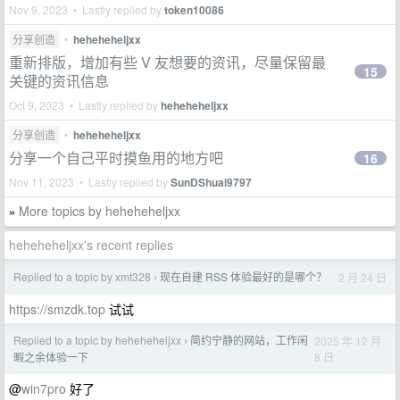
Nov 9, 2023 • Lastly replied by
token10086
分享创造
•
heheheheljxx
重新排版，增加有些 V 友想要的资讯，尽量保留最
15
关键的资讯信息
Oct 9, 2023 • Lastly replied by
heheheheljxx
分享创造
•
heheheheljxx
分享一个自己平时摸鱼用的地方吧
16
Nov 11, 2023 • Lastly replied by
SunDShuai9797
More topics by heheheheljxx
»
heheheheljxx's recent replies
Replied to a topic by xmt328
现在自建 RSS 体验最好的是哪个？
2 月 24 日
›
https://smzdk.top
试试
Replied to a topic by heheheheljxx
简约宁静的网站，工作闲
2025 年 12 月
›
8 日
暇之余体验一下
@
win7pro
好了