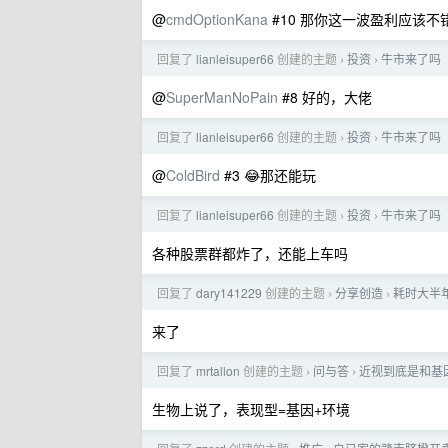
@
cmdOptionKana
#10 那你这一波盈利应该不
回复了
lianleisuper66
创建的主题
投资
牛市来了吗
›
›
@
SuperManNoPain
#8 好的，大佬
回复了
lianleisuper66
创建的主题
投资
牛市来了吗
›
›
@
ColdBird
#3 😂那还能玩
回复了
lianleisuper66
创建的主题
投资
牛市来了吗
›
›
各种股票群都炸了，还能上车吗
回复了
dary141229
创建的主题
分享创造
耗时大半年
›
›
来了
回复了
mrtallon
创建的主题
问与答
近视到底是和基
›
›
生物上说了，表现型=基因+环境