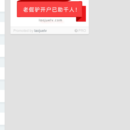
日
Promoted by
laojuelv
PRO
日
日
日
日