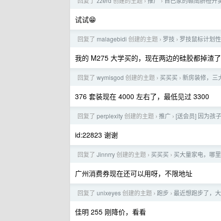
回复了
zzerd
创建的主题
推广
自已家的赣南脐橙开卖
›
›
试试😁
回复了
malagebidi
创建的主题
罗技
罗技鼠标计划性
›
›
我的 M275 大学买的，现在两边的硅胶都掉渣
回复了
wymisgod
创建的主题
买买买
新房装修，三
›
›
376 套装现在 4000 左右了，最低见过 3300
回复了
perplexity
创建的主题
推广
[送会员] 因为孩
›
›
id:22823 谢谢
回复了
Jinnrry
创建的主题
买买买
买大量家电，哪里
›
›
广州消费券现在还可以用呀，不限地址
回复了
unixeyes
创建的主题
跑步
最近想跑步了，大
›
›
佳明 255 刚降价，看看