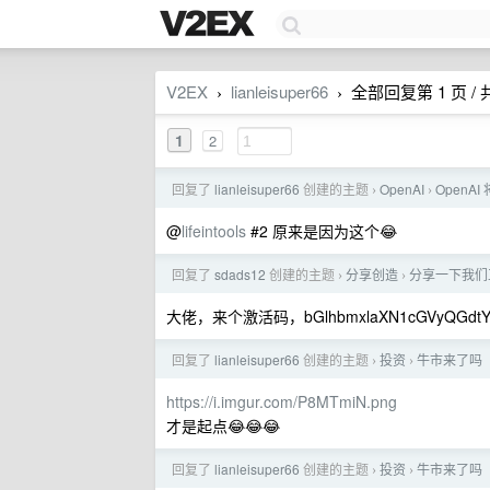
V2EX
lianleisuper66
全部回复第 1 页 / 共
›
›
1
2
回复了
lianleisuper66
创建的主题
OpenAI
OpenAI
›
›
@
lifeintools
#2 原来是因为这个😂
回复了
sdads12
创建的主题
分享创造
分享一下我们
›
›
大佬，来个激活码，bGlhbmxlaXN1cGVyQGdtY
回复了
lianleisuper66
创建的主题
投资
牛市来了吗
›
›
https://i.imgur.com/P8MTmiN.png
才是起点😂😂😂
回复了
lianleisuper66
创建的主题
投资
牛市来了吗
›
›