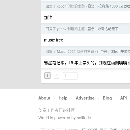
回复了
xption
创建的主题
投资
[投资赚 1000 万] 202
›
›
加油
回复了
yhhhv
创建的主题
音乐
歌词适配无了
›
›
music free
回复了
Mason2021
创建的主题
问与答
你使用生命
›
›
微星笔记本，15 年上学买的，到现在画图嘎嘎
1
2
About
·
Help
·
Advertise
·
Blog
·
API
创意工作者们的社区
World is powered by solitude
VERSION: 3.9.8.5 · 60ms ·
UTC 09:05
·
PVG 17:05
·
LAX 0