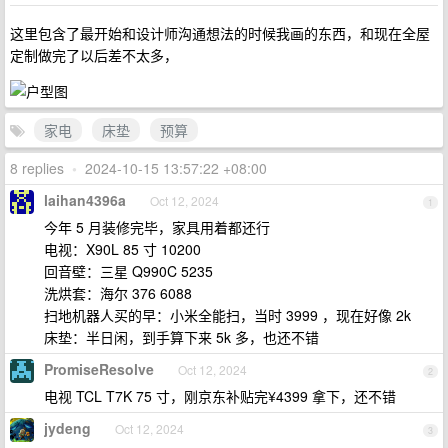
这里包含了最开始和设计师沟通想法的时候我画的东西，和现在全屋
定制做完了以后差不太多，
家电
床垫
预算
8 replies
•
2024-10-15 13:57:22 +08:00
laihan4396a
Oct 12, 2024
1
今年 5 月装修完毕，家具用着都还行
电视：X90L 85 寸 10200
回音壁：三星 Q990C 5235
洗烘套：海尔 376 6088
扫地机器人买的早：小米全能扫，当时 3999 ，现在好像 2k
床垫：半日闲，到手算下来 5k 多，也还不错
PromiseResolve
Oct 12, 2024
2
电视 TCL T7K 75 寸，刚京东补贴完¥4399 拿下，还不错
jydeng
Oct 12, 2024
3