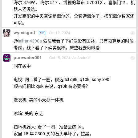
海尔 376W 、海尔 517 、博视的幕布+5700TX 、喜临门*2 、机
器人还没选。
开发商配的中央空调是海尔的，全套选海尔了，搭配海尔智家还
可以。
wymisgod
Oct 12, 2024
OP
4
@
laihan4396a
索尼我看了下好像没有国补，只有预算足的时候
考虑，线下看了下确实很棒。床垫我去瞅瞅看
purewater001
Oct 15, 2024 via Android
5
同在买中
电视: 网上看了一圈，候选 tcl q9k, q10k, sony x90l
顺带问相比 q9k 来说，q10k 有必要吗？
洗衣机: 美的小天鹅一体机
冰箱: 美的 东芝
扫地机器人: 看了一圈，准备云鲸 j4 。
家里 18 年 2300 买的石头早坏了，拉黑。