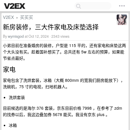
V2EX
买买买
›
新房装修，三大件家电及床垫选择
By
wymisgod
at Oct 12, 2024 · 2343 views
小弟目前在准备婚房的装修，户型是 115 平的，还有家电和床垫这两
个大头没有买。趁着国补想买了。总共还有 5w 左右的预算，如果能
节省点最好。
家电
家电包含了洗烘套装，冰箱（大概 800mm 的宽我们厨房能放下），
洗碗机，75 寸的电视，扫地机器人。
洗烘套装
目前候选的是海尔 376 套装，京东目前价格 7998 ，在参考了 zdm
的找券以后，我这边叠加券 5678 能买。我没有京东 plus 。
冰箱