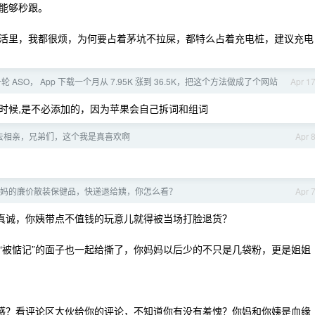
能够秒跟。
活里，我都很烦，为何要占着茅坑不拉屎，都特么占着充电桩，建议充电
轮 ASO， App 下载一个月从 7.95K 涨到 36.5K，把这个方法做成了个网站
Apr 1
时候,是不必添加的，因为苹果会自己拆词和组词
去相亲，兄弟们，这个我是真喜欢啊
Apr 
妈的廉价散装保健品，快递退给姨，你怎么看？
Apr 
叫真诚，你姨带点不值钱的玩意儿就得被当场打脸退货？
“被惦记”的面子也一起给撕了，你妈妈以后少的不只是几袋粉，更是姐姐
越感？看评论区大伙给你的评论，不知道你有没有羞愧？你妈和你姨是血缘