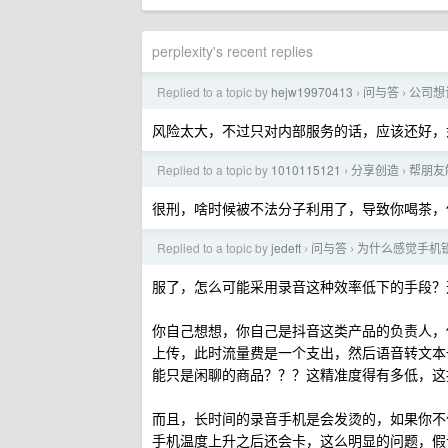
perplexity's recent replies
Replied to a topic by
hejw19970413
问与答
公司想
›
›
风险太大，不过只对内部服务的话，应该还好，
Replied to a topic by
1010115121
分享创造
帮朋友解
›
›
很刑，啥时候被不法分子利用了，导致你喝茶，
Replied to a topic by
jedeft
问与答
为什么感觉手机
›
›
服了，怎么可能采用录音这种效率低下的手段？
你自己想想，你自己是抖音这类产品的负责人，
上传，此时流量费是一个支出，然后语音转文本
能只是闲聊的商品？？？这精准度得有多低，这
而且，长时间的录音手机是会发烫的，如果你不
手机温度上升之后还会卡，这么明显的问题，假