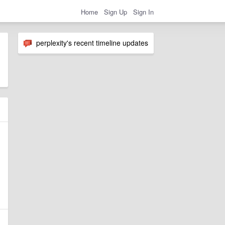
Home
Sign Up
Sign In
perplexity's recent timeline updates