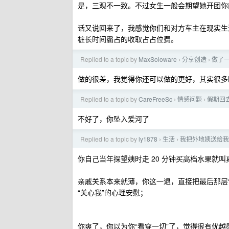
是，三观不一致。不过女生一般会期望她开团你
话又说回来了，我感觉你们和对方车主在现实生
桩长时间霸占的收取占占位费。
Replied to a topic by
MaxSoloware
分享创造
做了一
›
›
做的很差，我觉得你还可以做的更好，其实很多
Replied to a topic by
CareFreeSc
情感问题
假期回
›
›
不好了，你坠入爱河了
Replied to a topic by
ly1878
生活
我把外地姨送给我
›
›
你自己当年探望姨时走 20 分钟买高档水果就
亲戚关系本来就薄，你这一退，直接把最后那层
“关心我”的心理安慰；
你爽了，你以为你“看穿一切”了，觉得很有优