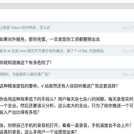
让我做 Token 的中转商，怎么办
May 2
如果对外服务，那你完蛋，一旦发现你工资都要赔出去
决 AI 生成 html 网页不方便分享的痛点，搞了个 HTML 托管网站
May 2
你就知道搞这个有多危险了！
锁屏时，也能偷听人聊天推广告？
May 2
这种精准度低的要命，v 站居然还有人信窃听推送广告这套说辞？
你会用这种效率低下的手段么？用户每天杂七杂八的闲聊，每天录音实时
一个支出，然后还要语义分析，这么庞大的支出，只为了给你推送一个可
投入产出比得有多低？
信，你把自己手机的录音机打开，看看一直录音，手机温度会不会上升？
设真的录音，这么多用户一个没感觉出来？