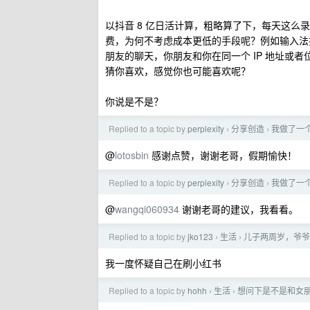
以抖音 8 亿日活计算，粗略算了下，每天这
费，为何不考虑成本更低的手段呢？例如输入法
朋友的聊天，你朋友和你在同一个 IP 地址或
猜你喜欢，感觉你也可能喜欢呢？
你说是不是？
Replied to a topic by
perplexity
分享创造
我做了一个
›
›
@
lotosbin
感谢点赞，谢谢老哥，假期愉快！
Replied to a topic by
perplexity
分享创造
我做了一个
›
›
@
wangqi060934
谢谢老哥的建议，我看看。
Replied to a topic by
jko123
生活
儿子两周岁，爷爷
›
›
我一度怀疑自己在刷小红书
Replied to a topic by
hohh
生活
想问下是不是和女
›
›