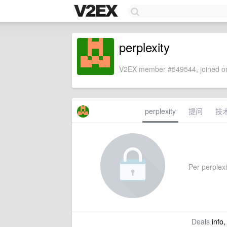
perplexity
V2EX member #549544, joined on
perplexity
提问
技
Per perplexit
Deals
info,