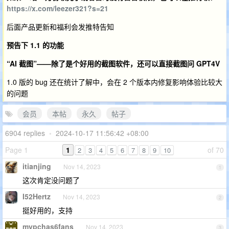
https://x.com/leezer321?s=21
后面产品更新和福利会发推特告知
预告下 1.1 的功能
“AI 截图”——除了是个好用的截图软件，还可以直接截图问 GPT4V
1.0 版的 bug 还在统计了解中，会在 2 个版本内修复影响体验比较大
的问题
会员
本帖
永久
帖子
6904 replies
•
2024-10-17 11:56:42 +08:00
Page 1
1
of 70
2
3
4
5
6
7
8
9
10
itianjing
Nov 14, 2023
1
这次肯定没问题了
I52Hertz
Nov 14, 2023
2
挺好用的，支持
mypchas6fans
Nov 14, 2023
3