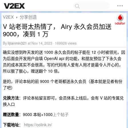
V2EX
分享创造
›
V 站老哥太热情了， Airy 永久会员加送
9000，凑到 1 万
By
lijianmin321
at Nov 14, 2023 · 169926 views
确实没想到昨天发的送 1000 永久会员的帖子能在 12 小时被领光，因
为后面会开发用户自填 OpenAI api 的功能，和朋友预估了下永久会
员的成本其实不会很高，写的代码有人爱有人用才是最令人开心的，
所以狠了狠心，赠送翻个 10 倍。
是的，评论本帖的前 9000 个老哥都送永久会员（基本就是见者有份
了吧）
兑换方法
：评论本帖留言即可，会员体系上线后，会有 V 站的专属兑
换入口
赠送数量
：9000 本帖+1000
上个帖子
下载地址
：
https://colink.in/