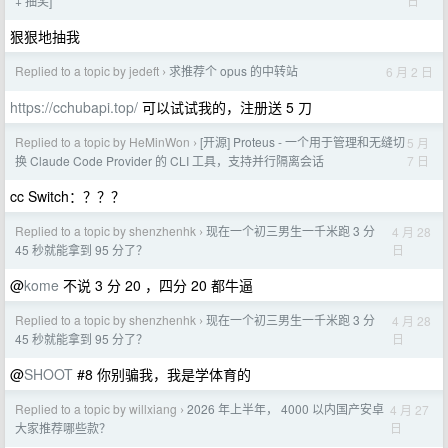
日
+ 抽奖]
狠狠地抽我
Replied to a topic by jedeft
求推荐个 opus 的中转站
6 月 2 日
›
https://cchubapi.top/
可以试试我的，注册送 5 刀
Replied to a topic by HeMinWon
[开源] Proteus - 一个用于管理和无缝切
5 月
›
7 日
换 Claude Code Provider 的 CLI 工具，支持并行隔离会话
cc Switch：？？？
Replied to a topic by shenzhenhk
现在一个初三男生一千米跑 3 分
4 月 28
›
日
45 秒就能拿到 95 分了？
@
kome
不说 3 分 20 ，四分 20 都牛逼
Replied to a topic by shenzhenhk
现在一个初三男生一千米跑 3 分
4 月 28
›
日
45 秒就能拿到 95 分了？
@
SHOOT
#8 你别骗我，我是学体育的
Replied to a topic by willxiang
2026 年上半年， 4000 以内国产安卓
4 月 27
›
日
大家推荐哪些款？