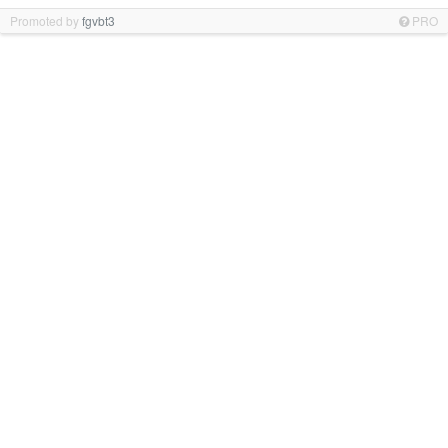
Promoted by
fgvbt3
PRO