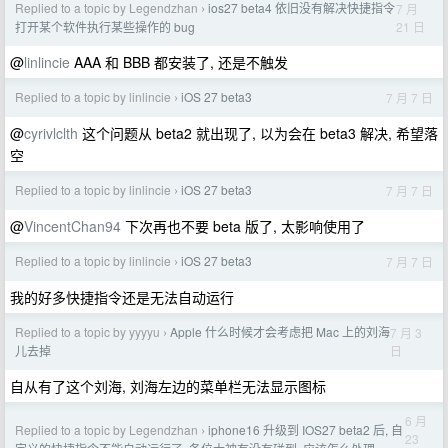
Replied to a topic by Legendzhan
ios27 beta4 依旧没有解决快捷指令
7 月
›
21 日
打开某个软件执行某些操作的 bug
@
linlincie
AAA 和 BBB 都安装了, 还是不触发
Replied to a topic by linlincie
iOS 27 beta3
7 月 7 日
›
@
cyrivlclth
这个问题从 beta2 就出现了, 以为会在 beta3 解决, 希望落
空
Replied to a topic by linlincie
iOS 27 beta3
7 月 7 日
›
@
VincentChan94
下次再也不要 beta 版了, 太影响使用了
Replied to a topic by linlincie
iOS 27 beta3
7 月 7 日
›
我的好多快捷指令还是无法自动运行
Replied to a topic by yyyyu
Apple 什么时候才会考虑把 Mac 上的刘海
7 月 3
›
日
儿去掉
自从有了这个刘海, 刘海左边的菜单栏无法显示图标
6 月
Replied to a topic by Legendzhan
iphone16 升级到 IOS27 beta2 后, 自
›
23