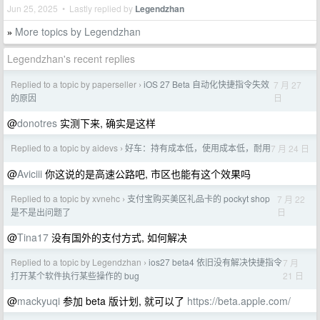
Jun 25, 2025 • Lastly replied by
Legendzhan
More topics by Legendzhan
»
Legendzhan's recent replies
Replied to a topic by paperseller
iOS 27 Beta 自动化快捷指令失效
7 月 27
›
日
的原因
@
donotres
实测下来, 确实是这样
Replied to a topic by aidevs
好车：持有成本低，使用成本低，耐用
7 月 24 日
›
@
Aviciii
你这说的是高速公路吧, 市区也能有这个效果吗
Replied to a topic by xvnehc
支付宝购买美区礼品卡的 pockyt shop
7 月 22
›
日
是不是出问题了
@
Tina17
没有国外的支付方式, 如何解决
Replied to a topic by Legendzhan
ios27 beta4 依旧没有解决快捷指令
7 月
›
21 日
打开某个软件执行某些操作的 bug
@
mackyuqi
参加 beta 版计划, 就可以了
https://beta.apple.com/