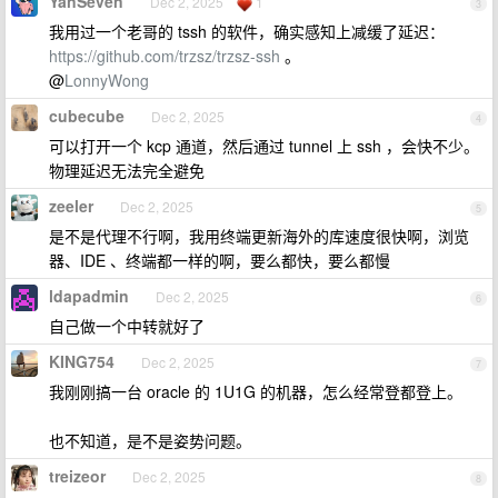
YanSeven
Dec 2, 2025
1
3
我用过一个老哥的 tssh 的软件，确实感知上减缓了延迟：
https://github.com/trzsz/trzsz-ssh
。
@
LonnyWong
cubecube
Dec 2, 2025
4
可以打开一个 kcp 通道，然后通过 tunnel 上 ssh ，会快不少。
物理延迟无法完全避免
zeeler
Dec 2, 2025
5
是不是代理不行啊，我用终端更新海外的库速度很快啊，浏览
器、IDE 、终端都一样的啊，要么都快，要么都慢
ldapadmin
Dec 2, 2025
6
自己做一个中转就好了
KING754
Dec 2, 2025
7
我刚刚搞一台 oracle 的 1U1G 的机器，怎么经常登都登上。
也不知道，是不是姿势问题。
treizeor
Dec 2, 2025
8