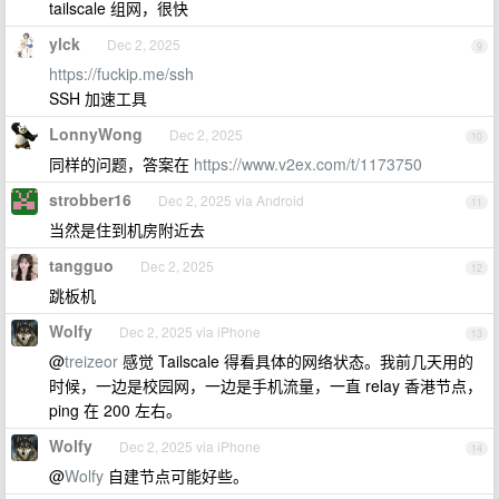
tailscale 组网，很快
ylck
Dec 2, 2025
9
https://fuckip.me/ssh
SSH 加速工具
LonnyWong
Dec 2, 2025
10
同样的问题，答案在
https://www.v2ex.com/t/1173750
strobber16
Dec 2, 2025 via Android
11
当然是住到机房附近去
tangguo
Dec 2, 2025
12
跳板机
Wolfy
Dec 2, 2025 via iPhone
13
@
treizeor
感觉 Tailscale 得看具体的网络状态。我前几天用的
时候，一边是校园网，一边是手机流量，一直 relay 香港节点，
ping 在 200 左右。
Wolfy
Dec 2, 2025 via iPhone
14
@
Wolfy
自建节点可能好些。