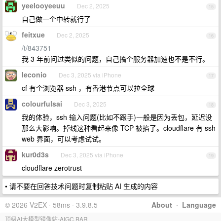
yeelooyeeuu
Dec 2, 2025
15
自己做一个中转就行了
feitxue
Dec 2, 2025
16
/t/843751
我 3 年前问过类似的问题，自己搞个服务器加速也不是不行。
leconio
Dec 3, 2025 via iPhone
17
cf 有个浏览器 ssh ，有香港节点可以拉全球
colourfulsai
Dec 3, 2025
18
我的体验，ssh 输入问题(比如不跟手)一般是因为丢包，延迟没
那么大影响。掉线这种看起来像 TCP 被掐了。cloudflare 有 ssh
web 界面，可以考虑试试。
kur0d3s
Dec 3, 2025 via iPhone
19
cloudflare zerotrust
• 请不要在回答技术问题时复制粘贴 AI 生成的内容
© 2026 V2EX · 58ms · 3.9.8.5
About
·
Language
顶级AI大模型镜像站-AIGC.BAR