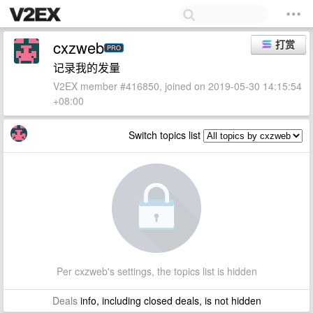
cxzweb
打赏
PRO
记录我的发量
V2EX member #416850, joined on 2019-05-30 14:15:54
+08:00
Switch topics list
Per cxzweb's settings, the topics list is hidden
Deals
info, including closed deals, is not hidden