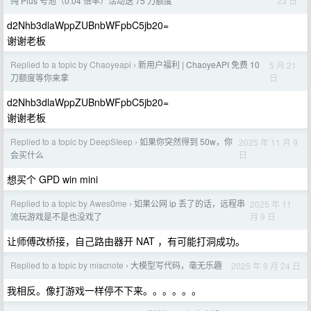
23 日
纯 Plus 号池（0.04 倍率）活动送 75 刀额度
d2Nhb3dlaWppZUBnbWFpbC5jb20=
谢谢老板
Replied to a topic by Chaoyeapi
新用户福利 | ChaoyeAPI 免费 10
5 月 21
›
日
刀额度等你来拿
d2Nhb3dlaWppZUBnbWFpbC5jb20=
谢谢老板
Replied to a topic by DeepSIeep
如果你突然得到 50w，你
2025 年 11 月 9
›
日
会买什么
想买个 GPD win mini
Replied to a topic by Awes0me
如果公网 ip 丢了的话，远程串
2025 年 11
›
月 9 日
流玩游戏是不是也没戏了
让师傅改桥接，自己路由器开 NAT ，有可能打洞成功。
Replied to a topic by miscnote
大模型写代码，毫无乐趣
2025 年 9 月 24 日
›
我相反。像打游戏一样停不下来。。。。。。