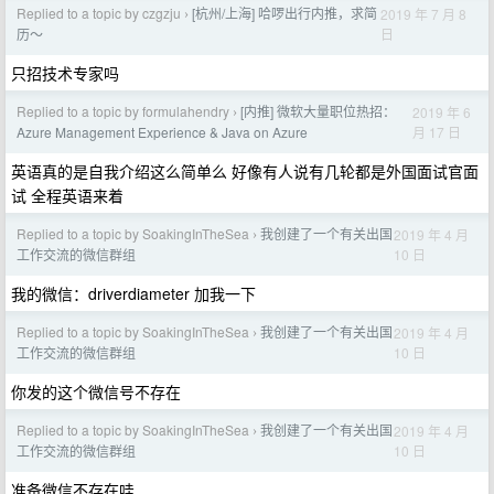
Replied to a topic by czgzju
[杭州/上海] 哈啰出行内推，求简
2019 年 7 月 8
›
日
历～
只招技术专家吗
Replied to a topic by formulahendry
[内推] 微软大量职位热招：
2019 年 6
›
月 17 日
Azure Management Experience & Java on Azure
英语真的是自我介绍这么简单么 好像有人说有几轮都是外国面试官面
试 全程英语来着
Replied to a topic by SoakingInTheSea
我创建了一个有关出国
2019 年 4 月
›
10 日
工作交流的微信群组
我的微信：driverdiameter 加我一下
Replied to a topic by SoakingInTheSea
我创建了一个有关出国
2019 年 4 月
›
10 日
工作交流的微信群组
你发的这个微信号不存在
Replied to a topic by SoakingInTheSea
我创建了一个有关出国
2019 年 4 月
›
10 日
工作交流的微信群组
准备微信不存在哇