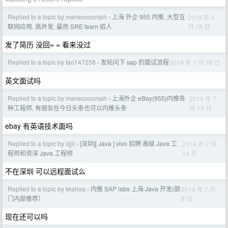
Replied to a topic by manecocomph
上海 外企 955 内推, 大型互
2019 年 8
›
月 18 日
联网应用, 高并发, 最热 SRE team 招人
发了简历 没回= = 看来没过
Replied to a topic by tao147258
发帖问下 sap 的面试流程
2019 年 7 月 28 日
›
英文面试吗
Replied to a topic by manecocomph
上海外企 eBay(955)内推各
2019 年 7
›
月 14 日
种工程师, 有朋友在今日头条也可以内推头条
ebay 有英语技术面吗
Replied to a topic by iijjll
[深圳][ Java ] vivo 招聘 高级 Java 工
2019 年 7 月
›
14 日
程师和资深 Java 工程师
不在深圳 可以远程面试么
Replied to a topic by kkshaq
内推 SAP labs 上海 Java 开发(部
2019 年 7 月
›
8 日
门内部推荐）
现在还可以吗