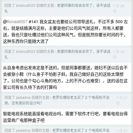
回复了 shalou8023 创建的主题
老婆同事的母亲去世了，该不该送
7 月 28
›
日
礼
@
fionasit007
#141 我女盆友也要给公司领导送礼，不过不多 500 左
右，就是结婚满月这些，主要是他们公司风气就这样，所有人都要
送，我也只是吐槽过他们公司这种风气，但是既然你要长时间的干，
这种东西你只能随大流了
回复了 shalou8023 创建的主题
老婆同事的母亲去世了，该不该送
7 月 28
›
日
礼
从自身考虑出发肯定是不送的，但是同事都要送，媳妇不送以后会不
会被穿小鞋（什么身子不怕影子斜，我自己做好自己的这些太理想
了，公司也是个勾心斗角的地方，上的不开心也难受），送的话在这
家公司有长久待下去的打算吗
回复了 jacketma 创建的主题
老罗吐槽给老太买了 2 个电视机不会
7 月 27
›
日
用，还有更好的设计吗？
智能电视系统能直接看电视台吗，需要下软件才行吧，要看电视台得
运营商广电那种盒子吧
回复了 jacketma 创建的主题
老罗吐槽给老太买了 2 个电视机不会
7 月 27
›