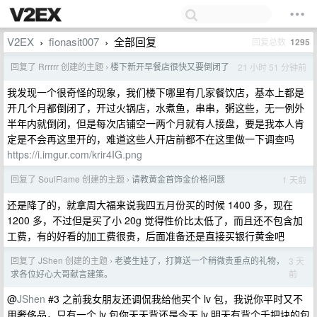
V2EX
fionasit007
全部回复
回复总数
1295
›
›
回复了 Rrrrrr 创建的主题
楼下新开早餐店很快又要倒闭了
21 小时 51 分钟前
›
我发现一个很奇怪的现象，我们楼下哪里有几家餐饮店，基本上都是
开几个月都倒闭了，开过火锅店，水煮鱼，串串，粥这些，无一例外
半年内就倒闭，但是每次店铺空一两个月就有人接盘，要是我本人肯
定是不会再这里开的，难道这些人开店前都不在这里做一下调查吗
https://i.imgur.com/krir4IG.png
回复了 SoulFlame 创建的主题
请教黄金首饰金价格问题
1 天前
›
还是降了的，就拿周大福来说我四五月份买的时候 1400 多，现在
1200 多，不过但是买了小 20g 觉得性价比太低了，而且还不包含加
工费，有的好看的加工费很贵，后面准备还是直接买银行黄金吧
回复了 JShen 创建的主题
老婆生娃了，打算送一个稍微贵重点的礼物，
3 天
›
前
求各位好心大哥献言建策。
@
JShen
#3 之前我女朋友还调侃我给他买个 lv 包，我说你平时又不
用奢侈品，只有一个 lv 包你天天背还是今天 lv 明天有背个千把块的包