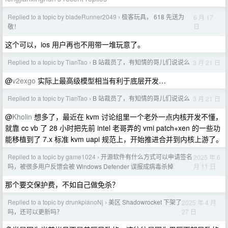
Replied to a topic by bladeRunner2049
极客玩具， 618 先送为
6 月 17
›
日
敬！
这个可以，ios 用户再也不用带一堆玩意了。
Replied to a topic by TianTao
B 站裁员了，有知情的哥儿们说说么
3 月 21 日
›
@
v2exgo
实际上最高级模型相当有利于底层开发…
Replied to a topic by TianTao
B 站裁员了，有知情的哥儿们说说么
3 月 21 日
›
@
Kholin
想多了，最近在 kvm 讨论组里一个老外一点内核开发不懂，
就靠 cc vb 了 28 小时把先前 intel 老哥弄的 vmi patch+xen 的一些功
能移植到了 7.x 标准 kvm uapi 规范上，开始推进合并到内核上游了。
Replied to a topic by game1024
开源软件有什么方式可以申请签名
2025 年 6
›
月 11 日
吗，被很多用户反馈会被 Windows Defender 误报成病毒杀掉
那个要交保护费，不如自己做免杀？
Replied to a topic by drunkpianoNj
美区 Shadowrocket 下架了
2025 年 4 月
›
27 日
吗，还可以更新吗？