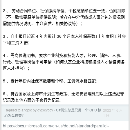
2 、 劳动合同单位、社保缴纳单位、个税缴纳单位要一致，否则扣除
（不一致需要原单位提供说明；若存在中介代缴或人事外包的情况则
需提供情况说明、中介资质、相关协议等）；
3 、自申报日起近 4 年内累计 36 个月本人社保基数≥上年度职工社会
平均工资 3 倍；
4 、需岗位说明书，要求企业科技和技能人才，经理、销售、人事、
行政、管理等岗位不可申请（如何认定企业科技和技能人才请咨询各
区人才柜台）；
5 、累计年份内社保基数要和个税、工资流水相匹配；
6 、符合国家及上海市计划生育政策、无治安管理处罚以上违法犯罪
记录及其他方面的不良行为记录。
Replied to a topic by dfgxcvbcv
C#爬虫总是只用一个 CPU 核
2022 年 6 月
›
1 日
心怎么排查？
https://docs.microsoft.com/en-us/dotnet/standard/parallel-