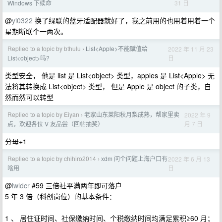
31 日
Windows 下续命
@
yi0322
换了绿联的蓝牙适配器就好了，我之前用的也用着用着一个
星期断联个一两次。
Replied to a topic by bthulu
List<Apple>不能赋值给
2022 年 11 月 23
›
日
List<object>吗?
类型安全， 他是 list 是 List<object> 类型，apples 是 List<Apple> 无
法将其转换成 List<object> 类型， 但是 Apple 是 object 的子类，自
然而然可以转型
Replied to a topic by Eiyan
老家山东莱阳秋月梨成熟，帮家里卖
2022 年 9
›
月 7 日
点，欢迎各位 V 友品尝（回帖抽奖）
分母+1
Replied to a topic by chihiro2014
xdm 问个问题上海户口有
2022 年 6 月 13
›
日
啥用
@
lwldcr
#59 三倍社平满两年即可落户
5 年 3 倍（科创岗位）的基本条件：
1 、 居住证时间、社保缴纳时间、个税缴纳时间均满足累积≥60 月；