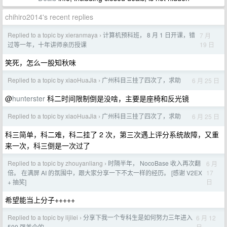
chihiro2014's recent replies
Replied to a topic by xieranmaya
计算机预科班， 8 月 1 日开课，错
7 月
›
19 日
过等一年，十年讲师亲历授课
笑死，怎么一股知秋味
Replied to a topic by xiaoHuaJia
广州科目三挂了四次了，求助
6 月 25 日
›
@
hunterster
科二时间限制倒是没啥，主要是座椅和反光镜
Replied to a topic by xiaoHuaJia
广州科目三挂了四次了，求助
6 月 25 日
›
科三简单，科二难，科二挂了 2 次，第三次遇上评分系统故障，又重
来一次，科三倒是一次过了
Replied to a topic by zhouyanliang
时隔半年， NocoBase 收入再次翻
6 月
›
17
倍。 在满屏 AI 的氛围中，跟大家分享一下不太一样的经历。 [感谢 V2EX
日
+ 抽奖]
希望能当上分子+++++
Replied to a topic by lijilei
分享下我一个专科生是如何努力三年进入
6 月 12
›
日
500 强美企的