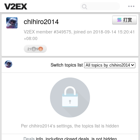
chihiro2014
打赏
V2EX member #349575, joined on 2018-09-14 15:20:41
+08:00
21
9
Switch topics list
Per chihiro2014's settings, the topics list is hidden
Deals
info, including closed deals, is not hidden