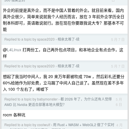
外企的前提是真外企，而不是中国人管着的外企。就目前来看，国内
真外企很少，简单来说就我个人经历而言，放在 3 年前外企学历全日
制本科即可，英语敢说就行。放在现在你要跟我说大专？那基本不可
能
Replied to a topic by space2020
相亲太难了-续
5 月 7 日
›
@
L4Linux
打两份工，自己再外包点项目，和本地企业有点合作，这
样
Replied to a topic by space2020
相亲太难了-续
5 月 7 日
›
想起了我当时中间人，我 20 来万年薪被吹成 70w ，然后彩礼还要分
60%给她作为好处费，立马踹了中间人自己谈了。虽然现在差不多年
入 100 个左右了，唏嘘下
Replied to a topic by babymonster
都 2026 年了，为什么还有人觉得
5 月
›
6 日
AMD 比 Nvidia 更适合部署本地大模型？
rocm 各种坑
Replied to a topic by coolwulf
用 Rust + WASM + WebGL2 做了个实时
4 月
›